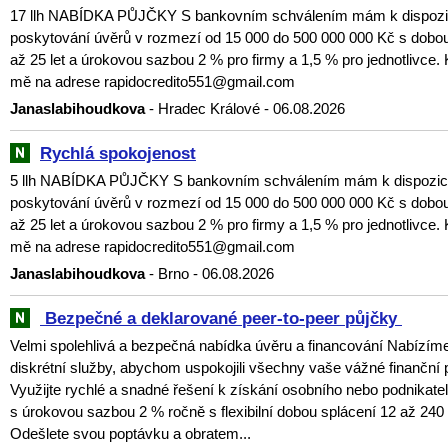
17 llh NABÍDKA PŮJČKY S bankovním schválením mám k dispozici
poskytování úvěrů v rozmezí od 15 000 do 500 000 000 Kč s dobou
až 25 let a úrokovou sazbou 2 % pro firmy a 1,5 % pro jednotlivce. 
mě na adrese rapidocredito551@gmail.com
Janaslabihoudkova
- Hradec Králové - 06.08.2026
Rychlá spokojenost
5 llh NABÍDKA PŮJČKY S bankovním schválením mám k dispozici 
poskytování úvěrů v rozmezí od 15 000 do 500 000 000 Kč s dobou
až 25 let a úrokovou sazbou 2 % pro firmy a 1,5 % pro jednotlivce. 
mě na adrese rapidocredito551@gmail.com
Janaslabihoudkova
- Brno - 06.08.2026
‎ ‎Bezpečné a deklarované peer-to-peer půjčky ‎
Velmi spolehlivá a bezpečná nabídka úvěru a financování Nabízí
diskrétní služby, abychom uspokojili všechny vaše vážné finanční 
Využijte rychlé a snadné řešení k získání osobního nebo podnikat
s úrokovou sazbou 2 % ročně s flexibilní dobou splácení 12 až 240
Odešlete svou poptávku a obratem...