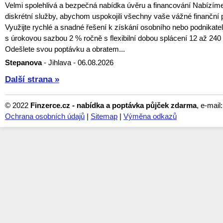
Velmi spolehlivá a bezpečná nabídka úvěru a financování Nabízí
diskrétní služby, abychom uspokojili všechny vaše vážné finanční 
Využijte rychlé a snadné řešení k získání osobního nebo podnikat
s úrokovou sazbou 2 % ročně s flexibilní dobou splácení 12 až 240
Odešlete svou poptávku a obratem...
Stepanova
- Jihlava - 06.08.2026
Další strana »
© 2022
Finzerce.cz - nabídka a poptávka půjček zdarma
, e-mail
Ochrana osobních údajů
|
Sitemap
|
Výměna odkazů