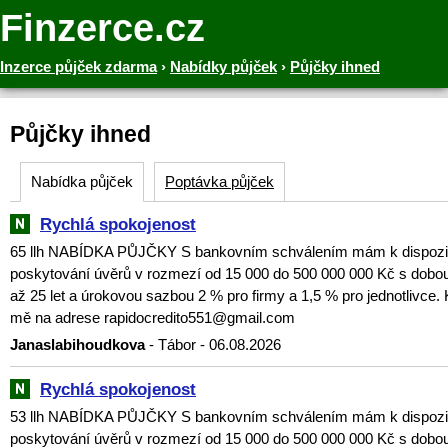
Finzerce.cz
Inzerce půjček zdarma
›
Nabídky půjček
›
Půjčky ihned
Půjčky ihned
Nabídka půjček
Poptávka půjček
Rychlá spokojenost
65 llh NABÍDKA PŮJČKY S bankovním schválením mám k dispozici
poskytování úvěrů v rozmezí od 15 000 do 500 000 000 Kč s dobou
až 25 let a úrokovou sazbou 2 % pro firmy a 1,5 % pro jednotlivce. 
mě na adrese rapidocredito551@gmail.com
Janaslabihoudkova
- Tábor - 06.08.2026
Rychlá spokojenost
53 llh NABÍDKA PŮJČKY S bankovním schválením mám k dispozici
poskytování úvěrů v rozmezí od 15 000 do 500 000 000 Kč s dobou