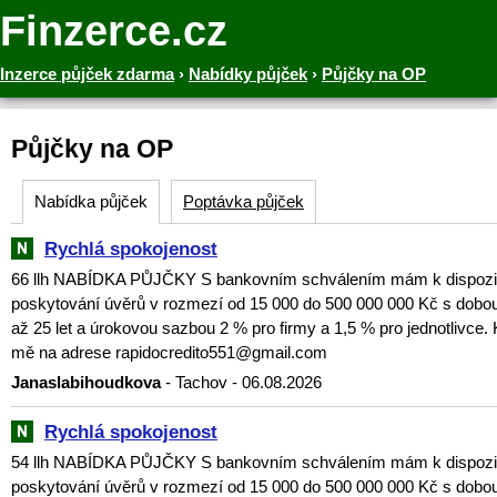
Finzerce.cz
Inzerce půjček zdarma
›
Nabídky půjček
›
Půjčky na OP
Půjčky na OP
Nabídka půjček
Poptávka půjček
Rychlá spokojenost
66 llh NABÍDKA PŮJČKY S bankovním schválením mám k dispozici
poskytování úvěrů v rozmezí od 15 000 do 500 000 000 Kč s dobou
až 25 let a úrokovou sazbou 2 % pro firmy a 1,5 % pro jednotlivce. 
mě na adrese rapidocredito551@gmail.com
Janaslabihoudkova
- Tachov - 06.08.2026
Rychlá spokojenost
54 llh NABÍDKA PŮJČKY S bankovním schválením mám k dispozici
poskytování úvěrů v rozmezí od 15 000 do 500 000 000 Kč s dobou