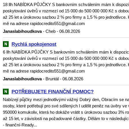
18 llh NABÍDKA PŮJČKY S bankovním schválením mám k dispozici
poskytování úvěrů v rozmezí od 15 000 do 500 000 000 Kč s dobou
až 25 let a úrokovou sazbou 2 % pro firmy a 1,5 % pro jednotlivce. 
mě na adrese rapidocredito551@gmail.com
Janaslabihoudkova
- Cheb - 06.08.2026
Rychlá spokojenost
6 llh NABÍDKA PŮJČKY S bankovním schválením mám k dispozici 
poskytování úvěrů v rozmezí od 15 000 do 500 000 000 Kč s dobou
až 25 let a úrokovou sazbou 2 % pro firmy a 1,5 % pro jednotlivce. 
mě na adrese rapidocredito551@gmail.com
Janaslabihoudkova
- Bruntál - 06.08.2026
POTŘEBUJETE FINANČNÍ POMOC?
Nabízejí půjčky mezi jednotlivými vážný Dobrý den, Obracím se n
osoby, které potřebují pro své sdílených I udělit peněz na úvěry ve
950000 komukoliv, která ho dokáže vrátit s úrokovou sazbou 3% ro
až 15 let, v závislosti na požadované částky. Dělám to v následujíc
- finanční-Ready...