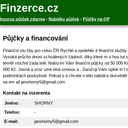
Finzerce.cz
Inzerce půjček zdarma
›
Nabídky půjček
›
Půjčky na OP
Půjčky a financování
Finanční slu žby pro celou ČR Rychlé a spolehliv é finanční služby
Vysoká průcho dnost schválených žádostí, díky které m o hou tut o
téměř všichni žada telé. Nabízím Vám finanční půjčky od 50 000 K
000 Kč. Jasná a sroz umit elná smlouv a . Zaručuji Vám úplné in f
podmínkách poskytnutí. Pokud s e chcete o této nabídce dozvědět 
na em ail janshorny5@gmail.com
Kontakt na inzerenta
Jméno:
SHORNY
Telefon:
-
E-mail:
janshorny5@gmail.com