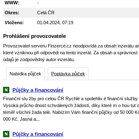
WWW:
-
Okres:
Celá ČR
Vloženo:
01.04.2024, 07:19
Prohlášení provozovatele
Provozovatel serveru Finzerce.cz neodpovídá za obsah inzerátu an
které vzniknou při odpovědi na tento inzerát. Za obsah a správnos
údajů je zodpovědný autor inzerátu.
Nabídka půjček
Poptávka půjček
Půjčky a financování
Finanční slu žby pro celou ČR Rychlé a spolehliv é finanční služby
Vysoká průcho dnost schválených žádostí, díky které m o hou tut o
téměř všichni žada telé. Nabízím Vám finanční půjčky od 50 000 K
000 Kč. Jasná a...
Půjčky a financování