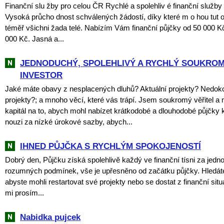
Finanční slu žby pro celou ČR Rychlé a spolehliv é finanční služby
Vysoká průcho dnost schválených žádostí, díky které m o hou tut o
téměř všichni žada telé. Nabízím Vám finanční půjčky od 50 000 K
000 Kč. Jasná a...
JEDNODUCHÝ, SPOLEHLIVÝ A RYCHLÝ SOUKRO
INVESTOR
Jaké máte obavy z nesplacených dluhů? Aktuální projekty? Nedo
projekty?; a mnoho věcí, které vás trápí. Jsem soukromý věřitel a
kapitál na to, abych mohl nabízet krátkodobé a dlouhodobé půjčky 
nouzi za nízké úrokové sazby, abych...
IHNED PŮJČKA S RYCHLÝM SPOKOJENOSTÍ
Dobrý den, Půjčku získá spolehlivě každý ve finanční tísni za jed
rozumných podmínek, vše je upřesněno od začátku půjčky. Hledát
abyste mohli restartovat své projekty nebo se dostat z finanční situ
mi prosím...
Nabidka pujcek