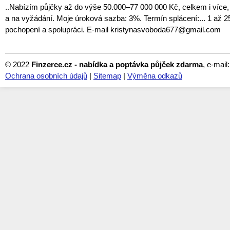
..Nabízím půjčky až do výše 50.000–77 000 000 Kč, celkem i více,
a na vyžádání. Moje úroková sazba: 3%. Termín splácení:... 1 až 25
pochopení a spolupráci. E-mail kristynasvoboda677@gmail.com
© 2022
Finzerce.cz - nabídka a poptávka půjček zdarma
, e-mail
Ochrana osobních údajů
|
Sitemap
|
Výměna odkazů