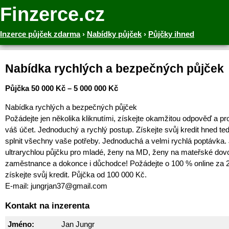
Finzerce.cz
Inzerce půjček zdarma
›
Nabídky půjček
›
Půjčky ihned
Nabídka rychlých a bezpečných půjček
Půjčka 50 000 Kč – 5 000 000 Kč
Nabídka rychlých a bezpečných půjček
Požádejte jen několika kliknutími, získejte okamžitou odpověď a pr
váš účet. Jednoduchý a rychlý postup. Získejte svůj kredit hned teď
splnit všechny vaše potřeby. Jednoduchá a velmi rychlá poptávka.
ultrarychlou půjčku pro mladé, ženy na MD, ženy na mateřské dov
zaměstnance a dokonce i důchodce! Požádejte o 100 % online za 2
získejte svůj kredit. Půjčka od 100 000 Kč.
E-mail: jungrjan37@gmail.com
Kontakt na inzerenta
Jméno:
Jan Jungr