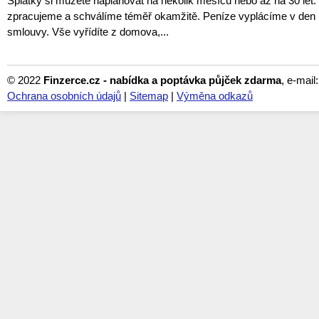
Splátky si můžete naplánovat na několik měsíců nebo až na 30 let.
zpracujeme a schválíme téměř okamžitě. Peníze vyplácíme v den
smlouvy. Vše vyřídíte z domova,...
© 2022
Finzerce.cz - nabídka a poptávka půjček zdarma
, e-mail
Ochrana osobních údajů
|
Sitemap
|
Výměna odkazů