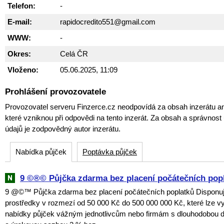
Telefon:
-
E-mail:
rapidocredito551@gmail.com
WWW:
-
Okres:
Celá ČR
Vloženo:
05.06.2025, 11:09
Prohlášení provozovatele
Provozovatel serveru Finzerce.cz neodpovídá za obsah inzerátu an
které vzniknou při odpovědi na tento inzerát. Za obsah a správnos
údajů je zodpovědný autor inzerátu.
Nabídka půjček
Poptávka půjček
9 ©®© Půjčka zdarma bez placení počátečních pop
9 @©™ Půjčka zdarma bez placení počátečních poplatků Disponuji
prostředky v rozmezí od 50 000 Kč do 500 000 000 Kč, které lze vy
nabídky půjček vážným jednotlivcům nebo firmám s dlouhodobou 