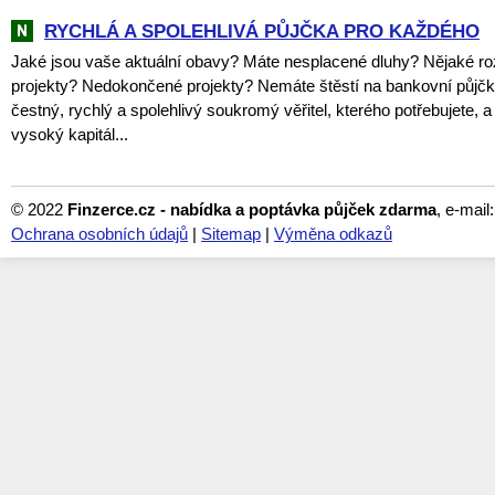
RYCHLÁ A SPOLEHLIVÁ PŮJČKA PRO KAŽDÉHO
Jaké jsou vaše aktuální obavy? Máte nesplacené dluhy? Nějaké r
projekty? Nedokončené projekty? Nemáte štěstí na bankovní půj
čestný, rychlý a spolehlivý soukromý věřitel, kterého potřebujete,
vysoký kapitál...
© 2022
Finzerce.cz - nabídka a poptávka půjček zdarma
, e-mail
Ochrana osobních údajů
|
Sitemap
|
Výměna odkazů