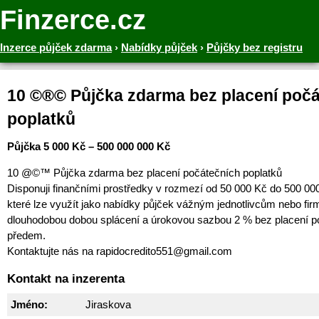
Finzerce.cz
Inzerce půjček zdarma
›
Nabídky půjček
›
Půjčky bez registru
10 ©®© Půjčka zdarma bez placení poč
poplatků
Půjčka 5 000 Kč – 500 000 000 Kč
10 @©™ Půjčka zdarma bez placení počátečních poplatků
Disponuji finančními prostředky v rozmezí od 50 000 Kč do 500 00
které lze využít jako nabídky půjček vážným jednotlivcům nebo fi
dlouhodobou dobou splácení a úrokovou sazbou 2 % bez placení p
předem.
Kontaktujte nás na rapidocredito551@gmail.com
Kontakt na inzerenta
Jméno:
Jiraskova