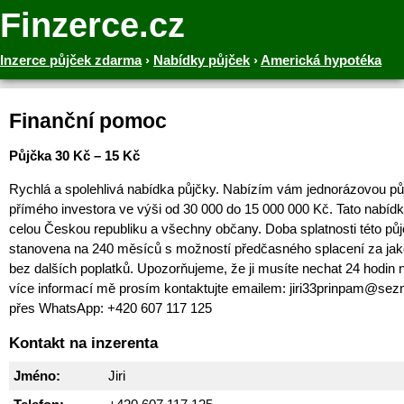
Finzerce.cz
Inzerce půjček zdarma
›
Nabídky půjček
›
Americká hypotéka
Finanční pomoc
Půjčka 30 Kč – 15 Kč
Rychlá a spolehlivá nabídka půjčky. Nabízím vám jednorázovou pů
přímého investora ve výši od 30 000 do 15 000 000 Kč. Tato nabídka
celou Českou republiku a všechny občany. Doba splatnosti této půj
stanovena na 240 měsíců s možností předčasného splacení za jak
bez dalších poplatků. Upozorňujeme, že ji musíte nechat 24 hodin n
více informací mě prosím kontaktujte emailem: jiri33prinpam@se
přes WhatsApp: +420 607 117 125
Kontakt na inzerenta
Jméno:
Jiri