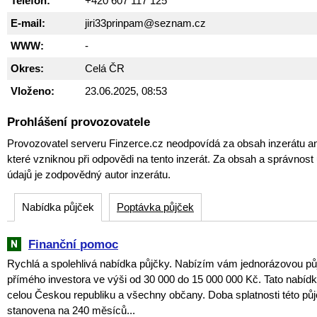
Telefon:
+420 607 117 125
E-mail:
jiri33prinpam@seznam.cz
WWW:
-
Okres:
Celá ČR
Vloženo:
23.06.2025, 08:53
Prohlášení provozovatele
Provozovatel serveru Finzerce.cz neodpovídá za obsah inzerátu an
které vzniknou při odpovědi na tento inzerát. Za obsah a správnos
údajů je zodpovědný autor inzerátu.
Nabídka půjček
Poptávka půjček
Finanční pomoc
Rychlá a spolehlivá nabídka půjčky. Nabízím vám jednorázovou pů
přímého investora ve výši od 30 000 do 15 000 000 Kč. Tato nabídka
celou Českou republiku a všechny občany. Doba splatnosti této půj
stanovena na 240 měsíců...