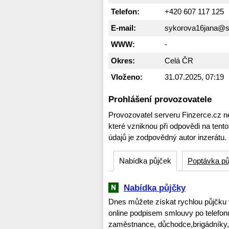
Telefon:
+420 607 117 125
E-mail:
sykorova16jana@
WWW:
-
Okres:
Celá ČR
Vloženo:
31.07.2025, 07:19
Prohlášení provozovatele
Provozovatel serveru Finzerce.cz n
které vzniknou při odpovědi na tent
údajů je zodpovědný autor inzerátu.
Nabídka půjček
Poptávka pů
Nabídka půjčky
Dnes můžete získat rychlou půjčku 
online podpisem smlouvy po telefonu 
zaměstnance, důchodce,brigádníky