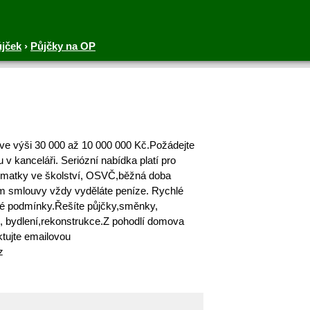
ůjček
›
Půjčky na OP
ve výši 30 000 až 10 000 000 Kč.Požádejte
v kanceláři. Seriózní nabídka platí pro
,matky ve školství, OSVČ,běžná doba
m smlouvy vždy vyděláte peníze. Rychlé
sné podmínky.Řešíte půjčky,směnky,
, bydlení,rekonstrukce.Z pohodlí domova
ktujte emailovou
z