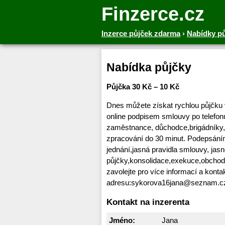
Finzerce.cz
Inzerce půjček zdarma
›
Nabídky p
Nabídka půjčky
Půjčka 30 Kč – 10 Kč
Dnes můžete získat rychlou půjčku 
online podpisem smlouvy po telefonu 
zaměstnance, důchodce,brigádníky
zpracování do 30 minut. Podepsání
jednání,jasná pravidla smlouvy, ja
půjčky,konsolidace,exekuce,obchod
zavolejte pro více informací a konta
adresu:sykorova16jana@seznam.c
Kontakt na inzerenta
Jméno:
Jana