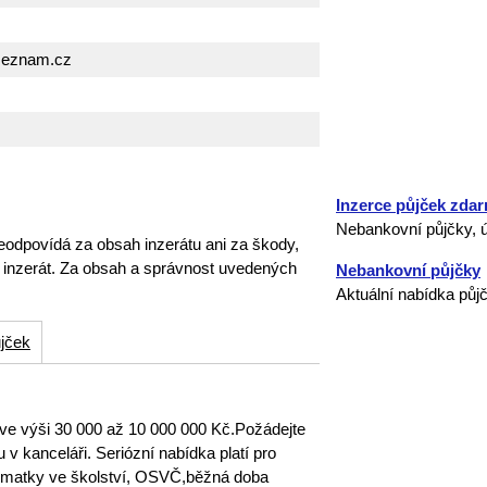
seznam.cz
Inzerce půjček zda
Nebankovní půjčky, ú
eodpovídá za obsah inzerátu ani za škody,
o inzerát. Za obsah a správnost uvedených
Nebankovní půjčky
Aktuální nabídka půj
jček
ve výši 30 000 až 10 000 000 Kč.Požádejte
v kanceláři. Seriózní nabídka platí pro
,matky ve školství, OSVČ,běžná doba