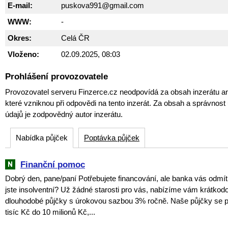
E-mail:
puskova991@gmail.com
WWW:
-
Okres:
Celá ČR
Vloženo:
02.09.2025, 08:03
Prohlášení provozovatele
Provozovatel serveru Finzerce.cz neodpovídá za obsah inzerátu an
které vzniknou při odpovědi na tento inzerát. Za obsah a správnos
údajů je zodpovědný autor inzerátu.
Nabídka půjček
Poptávka půjček
Finanční pomoc
Dobrý den, pane/paní Potřebujete financování, ale banka vás odmít
jste insolventní? Už žádné starosti pro vás, nabízíme vám krátkodo
dlouhodobé půjčky s úrokovou sazbou 3% ročně. Naše půjčky se p
tisíc Kč do 10 milionů Kč,...