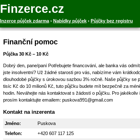
Finzerce.cz
Inzerce půjček zdarma
›
Nabídky půjček
›
Půjčky bez registru
Finanční pomoc
Půjčka 30 Kč – 10 Kč
Dobrý den, pane/paní Potřebujete financování, ale banka vás odmít
jste insolventní? Už žádné starosti pro vás, nabízíme vám krátkodo
dlouhodobé půjčky s úrokovou sazbou 3% ročně. Naše půjčky se p
tisíc Kč do 10 milionů Kč, tuto půjčku budete mít bezpečně za mén
hodin. Neváhejte nás kontaktovat s žádostí o půjčku. Pro jakékoliv
prosím kontaktujte emailem: puskova991@gmail.com
Kontakt na inzerenta
Jméno:
Puskova
Telefon:
+420 607 117 125