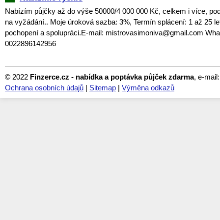
Nabízím půjčky až do výše 50000/4 000 000 Kč, celkem i více, pod
na vyžádání.. Moje úroková sazba: 3%, Termín splácení: 1 až 25 let
pochopení a spolupráci.E-mail: mistrovasimoniva@gmail.com Wha
0022896142956
© 2022
Finzerce.cz - nabídka a poptávka půjček zdarma
, e-mail
Ochrana osobních údajů
|
Sitemap
|
Výměna odkazů