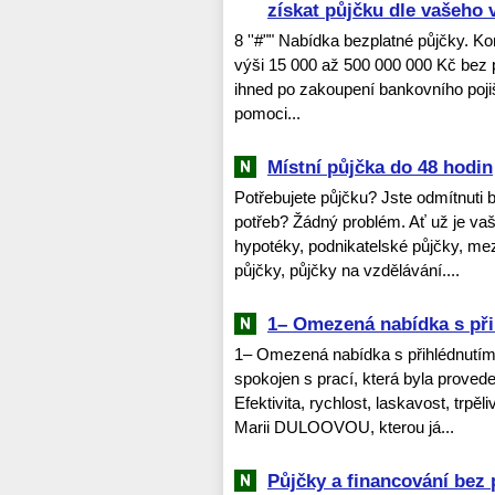
získat půjčku dle vašeho 
8 ''#"" Nabídka bezplatné půjčky. Ko
výši 15 000 až 500 000 000 Kč bez
ihned po zakoupení bankovního pojiště
pomoci...
Místní půjčka do 48 hodin
Potřebujete půjčku? Jste odmítnuti 
potřeb? Žádný problém. Ať už je vaš
hypotéky, podnikatelské půjčky, mez
půjčky, půjčky na vzdělávání....
1– Omezená nabídka s při
1– Omezená nabídka s přihlédnutím
spokojen s prací, která byla proved
Efektivita, rychlost, laskavost, trpěl
Marii DULOOVOU, kterou já...
Půjčky a financování bez