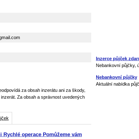
gmail.com
Inzerce půjček zda
Nebankovní půjčky, ú
Nebankovní půjčky
Aktuální nabídka půj
eodpovídá za obsah inzerátu ani za škody,
o inzerát. Za obsah a správnost uvedených
jček
ami Rychlé operace Pomůžeme vám