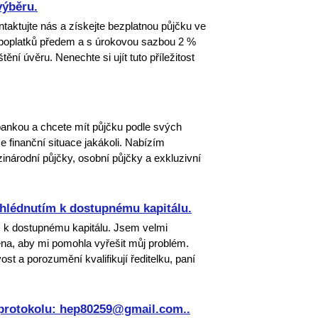
výběru.
ntaktujte nás a získejte bezplatnou půjčku ve
 poplatků předem a s úrokovou sazbou 2 %
ní úvěru. Nenechte si ujít tuto příležitost
bankou a chcete mít půjčku podle svých
e finanční situace jakákoli. Nabízím
inárodní půjčky, osobní půjčky a exkluzivní
hlédnutím k dostupnému kapitálu.
 k dostupnému kapitálu. Jsem velmi
ena, aby mi pomohla vyřešit můj problém.
ivost a porozumění kvalifikují ředitelku, paní
 protokolu: hep80259@gmail.com..