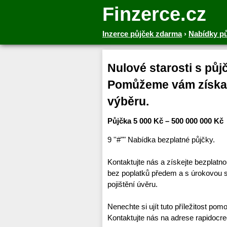
Finzerce.cz
Inzerce půjček zdarma
›
Nabídky p
Nulové starosti s pů
Pomůžeme vám získat
výběru.
Půjčka 5 000 Kč – 500 000 000 Kč
9 ''#"" Nabídka bezplatné půjčky.
Kontaktujte nás a získejte bezplatn
bez poplatků předem a s úrokovou 
pojištění úvěru.
Nenechte si ujít tuto příležitost pom
Kontaktujte nás na adrese rapidoc