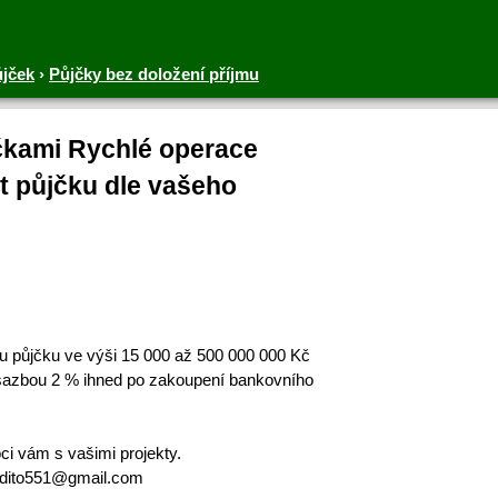
ůjček
›
Půjčky bez doložení příjmu
jčkami Rychlé operace
 půjčku dle vašeho
ou půjčku ve výši 15 000 až 500 000 000 Kč
sazbou 2 % ihned po zakoupení bankovního
oci vám s vašimi projekty.
redito551@gmail.com