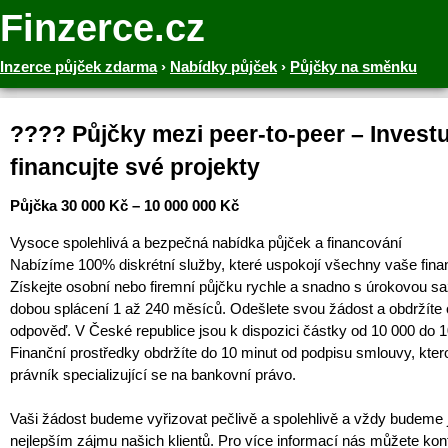
Finzerce.cz
Inzerce půjček zdarma
›
Nabídky půjček
›
Půjčky na směnku
???? Půjčky mezi peer-to-peer – Invest
financujte své projekty
Půjčka 30 000 Kč – 10 000 000 Kč
Vysoce spolehlivá a bezpečná nabídka půjček a financování
Nabízíme 100% diskrétní služby, které uspokojí všechny vaše finan
Získejte osobní nebo firemní půjčku rychle a snadno s úrokovou s
dobou splácení 1 až 240 měsíců. Odešlete svou žádost a obdržíte
odpověď. V České republice jsou k dispozici částky od 10 000 do 
Finanční prostředky obdržíte do 10 minut od podpisu smlouvy, kter
právník specializující se na bankovní právo.
Vaši žádost budeme vyřizovat pečlivě a spolehlivě a vždy budeme 
nejlepším zájmu našich klientů. Pro více informací nás můžete kon