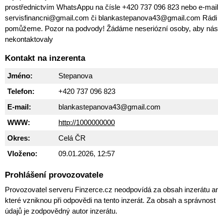
prostřednictvím WhatsAppu na čísle +420 737 096 823 nebo e-mai
servisfinancni@gmail.com či blankastepanova43@gmail.com Rád
pomůžeme. Pozor na podvody! Žádáme neseriózní osoby, aby nás
nekontaktovaly
Kontakt na inzerenta
Jméno:
Stepanova
Telefon:
+420 737 096 823
E-mail:
blankastepanova43@gmail.com
WWW:
http://1000000000
Okres:
Celá ČR
Vloženo:
09.01.2026, 12:57
Prohlášení provozovatele
Provozovatel serveru Finzerce.cz neodpovídá za obsah inzerátu an
které vzniknou při odpovědi na tento inzerát. Za obsah a správnos
údajů je zodpovědný autor inzerátu.