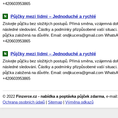
+420603953865
Půjčky mezi lidmi – Jednoduché a rychlé
Získejte půjčku bez složitých postupů. Přímá směna, vzájemná do
následné sledování. Částky a podmínky přizpůsobené vaší situaci
půjčka založená na důvěře. Email: ondjkucera@gmail.com WhatsA
+420603953865
Půjčky mezi lidmi – Jednoduché a rychlé
Získejte půjčku bez složitých postupů. Přímá směna, vzájemná do
následné sledování. Částky a podmínky přizpůsobené vaší situaci
půjčka založená na důvěře. Email: ondjkucera@gmail.com WhatsA
+420603953865
© 2022
Finzerce.cz - nabídka a poptávka půjček zdarma
, e-mail
Ochrana osobních údajů
|
Sitemap
|
Výměna odkazů