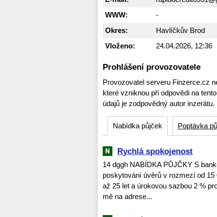
WWW:
-
Okres:
Havlíčkův Brod
Vloženo:
24.04.2026, 12:36
Prohlášení provozovatele
Provozovatel serveru Finzerce.cz n
které vzniknou při odpovědi na tent
údajů je zodpovědný autor inzerátu.
Nabídka půjček
Poptávka pů
Rychlá spokojenost
14 dggh NABÍDKA PŮJČKY S bankov
poskytování úvěrů v rozmezí od 15 
až 25 let a úrokovou sazbou 2 % pro 
mě na adrese...