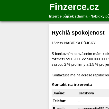
Finzerce.cz
Inzerce půjček zdarma
›
Nabídky p
Rychlá spokojenost
15 fdsx NABÍDKA PŮJČKY
S bankovním schválením mám k disp
rozmezí od 15 000 do 500 000 000 K
sazbou 2 % pro firmy a 1,5 % pro jed
Kontaktujte mě na adrese rapidocr
Kontakt na inzerenta
Jméno:
Jiraskova
Telefon:
-
E-mail:
rapidocredito551@