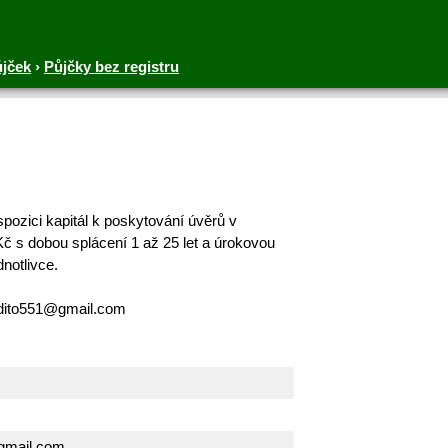
ůjček
›
Půjčky bez registru
ozici kapitál k poskytování úvěrů v
č s dobou splácení 1 až 25 let a úrokovou
notlivce.
edito551@gmail.com
gmail.com