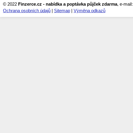
© 2022
Finzerce.cz - nabídka a poptávka půjček zdarma
, e-mail
Ochrana osobních údajů
|
Sitemap
|
Výměna odkazů