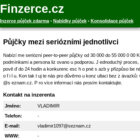
Finzerce.cz
Inzerce půjček zdarma
›
Nabídky půjček
›
Konsolidace půjček
Půjčky mezi seriózními jednotlivci
Nabízí me seriózní peer-to-peer půjčky od 30 000 do 55 000 0 00 K
podmínkami a persona liz ovano u podporou. J ednoduchý proces, 
pově ď do 24 hodin a konkurenc esc h o pné s azb y přizpůso be n
o f i l u. Kon tak t uj te nás pro důvěrno u konz ultaci bez z ávazků: ​
@s eznam.cz. P ro více informací nás prosím kontaktujte.
Kontakt na inzerenta
Jméno:
VLADIMIR
Telefon:
-
E-mail:
vladimir1097@seznam.cz
WWW:
-