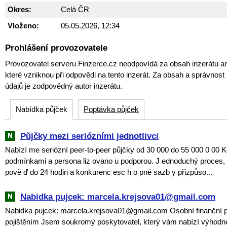
Okres:
Celá ČR
Vloženo:
05.05.2026, 12:34
Prohlášení provozovatele
Provozovatel serveru Finzerce.cz neodpovídá za obsah inzerátu an
které vzniknou při odpovědi na tento inzerát. Za obsah a správnos
údajů je zodpovědný autor inzerátu.
Nabídka půjček
Poptávka půjček
Půjčky mezi seriózními jednotlivci
Nabízí me seriózní peer-to-peer půjčky od 30 000 do 55 000 0 00 K
podmínkami a persona liz ovano u podporou. J ednoduchý proces, 
pově ď do 24 hodin a konkurenc esc h o pné sazb y přizpůso...
Nabidka pujcek: marcela.krejsova01@gmail.com
Nabidka pujcek: marcela.krejsova01@gmail.com Osobní finanční p
pojištěním Jsem soukromý poskytovatel, který vám nabízí výhodné