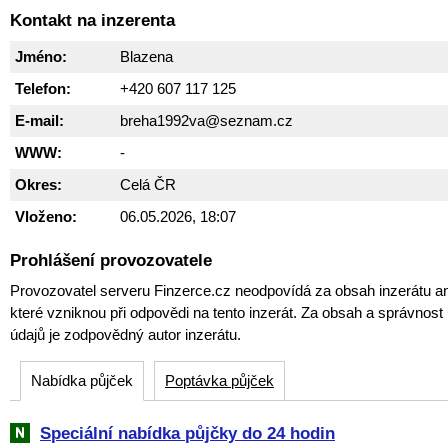
Kontakt na inzerenta
Jméno:
Blazena
Telefon:
+420 607 117 125
E-mail:
breha1992va@seznam.cz
WWW:
-
Okres:
Celá ČR
Vloženo:
06.05.2026, 18:07
Prohlášení provozovatele
Provozovatel serveru Finzerce.cz neodpovídá za obsah inzerátu an
které vzniknou při odpovědi na tento inzerát. Za obsah a správnos
údajů je zodpovědný autor inzerátu.
Nabídka půjček
Poptávka půjček
Speciální nabídka půjčky do 24 hodin