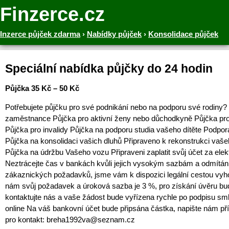
Finzerce.cz
Inzerce půjček zdarma
›
Nabídky půjček
›
Konsolidace půjček
Speciální nabídka půjčky do 24 hodin
Půjčka 35 Kč – 50 Kč
Potřebujete půjčku pro své podnikání nebo na podporu své rodiny?
zaměstnance Půjčka pro aktivní ženy nebo důchodkyně Půjčka pro
Půjčka pro invalidy Půjčka na podporu studia vašeho dítěte Podpor
Půjčka na konsolidaci vašich dluhů Připraveno k rekonstrukci va
Půjčka na údržbu Vašeho vozu Připraveni zaplatit svůj účet za elek
Neztrácejte čas v bankách kvůli jejich vysokým sazbám a odmítán
zákaznických požadavků, jsme vám k dispozici legální cestou vyho
nám svůj požadavek a úroková sazba je 3 %, pro získání úvěru b
kontaktujte nás a vaše žádost bude vyřízena rychle po podpisu sm
online Na váš bankovní účet bude připsána částka, napište nám př
pro kontakt: breha1992va@seznam.cz