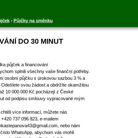
ůjček
›
Půjčky na směnku
VÁNÍ DO 30 MINUT
ka půjček a financování
ychom splnili všechny vaše finanční potřeby.
lní osobní půjčku s úrokovou sazbou 3 % a
 Odešlete svou žádost a obdržíte okamžitou
až 10 000 000 Kč pocházejí z České
minut od podpisu smlouvy vypracované mým
chtěli více informací, můžete nás
e +420 737 096 823, e-mailem
lankastepanova43@gmail.com, nebo nám
 číslo WhatsApp, abychom vás mohli