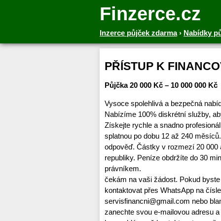
Finzerce.cz
Inzerce půjček zdarma
›
Nabídky p
PŘÍSTUP K FINANCO
Půjčka 20 000 Kč – 10 000 000 Kč
Vysoce spolehlivá a bezpečná nabíd
Nabízíme 100% diskrétní služby, ab
Získejte rychle a snadno profesioná
splatnou po dobu 12 až 240 měsíců.
odpověď. Částky v rozmezí 20 000 
republiky. Peníze obdržíte do 30 
právníkem.
čekám na vaši žádost. Pokud byste 
kontaktovat přes WhatsApp na čísl
servisfinancni@gmail.com nebo b
zanechte svou e-mailovou adresu a