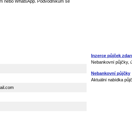
lem nebo WhatsApp. Podvodníkům se
Inzerce půjček zda
Nebankovní půjčky, ú
Nebankovní půjčky
Aktuální nabídka půj
ail.com