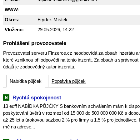
WWW:
-
Okres:
Frýdek-Místek
Vloženo:
29.05.2026, 14:22
Prohlášení provozovatele
Provozovatel serveru Finzerce.cz neodpovídá za obsah inzerátu an
které vzniknou při odpovědi na tento inzerát. Za obsah a správnos
údajů je zodpovědný autor inzerátu.
Nabídka půjček
Poptávka půjček
Rychlá spokojenost
13 edff NABÍDKA PŮJČKY S bankovním schválením mám k dispozic
poskytování úvěrů v rozmezí od 15 000 do 500 000 000 Kč s dobou
až 25 let a úrokovou sazbou 2 % pro firmy a 1,5 % pro jednotlivce. 
mě na adrese...