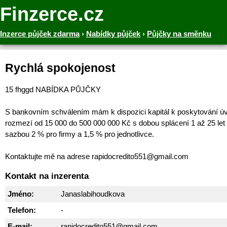
Finzerce.cz
Inzerce půjček zdarma
›
Nabídky půjček
›
Půjčky na směnku
Rychlá spokojenost
15 fhggd NABÍDKA PŮJČKY
S bankovním schválením mám k dispozici kapitál k poskytování ú
rozmezí od 15 000 do 500 000 000 Kč s dobou splácení 1 až 25 let
sazbou 2 % pro firmy a 1,5 % pro jednotlivce.
Kontaktujte mě na adrese rapidocredito551@gmail.com
Kontakt na inzerenta
Jméno:
Janaslabihoudkova
Telefon:
-
E-mail:
rapidocredito551@gmail.com