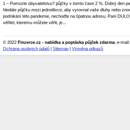
1 – Pomozte obyvatelstvu? půjčky v tomto čase 2 %. Dobrý den pan
hledáte půjčku mezi jednotlivce, aby vyrovnal vaše dluhy nebo znov
podnikání této pandemie, nechoďte na špatnou adresu. Paní DUL
věřitel, kterému můžete věřit, je...
© 2022
Finzerce.cz - nabídka a poptávka půjček zdarma
, e-mail
Ochrana osobních údajů
|
Sitemap
|
Výměna odkazů