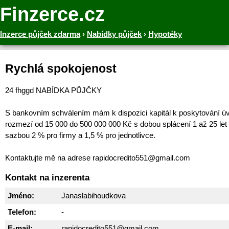
Finzerce.cz
Inzerce půjček zdarma
›
Nabídky půjček
›
Hypotéky
Rychlá spokojenost
24 fhggd NABÍDKA PŮJČKY
S bankovním schválením mám k dispozici kapitál k poskytování ú
rozmezí od 15 000 do 500 000 000 Kč s dobou splácení 1 až 25 let
sazbou 2 % pro firmy a 1,5 % pro jednotlivce.
Kontaktujte mě na adrese rapidocredito551@gmail.com
Kontakt na inzerenta
Jméno:
Janaslabihoudkova
Telefon:
-
E-mail:
rapidocredito551@gmail.com