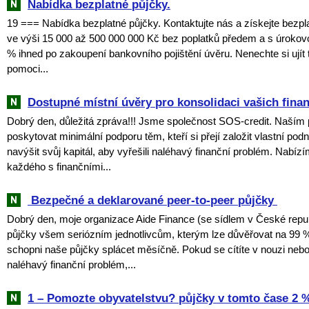
Nabídka bezplatné půjčky.
19 === Nabídka bezplatné půjčky. Kontaktujte nás a získejte bezpl
ve výši 15 000 až 500 000 000 Kč bez poplatků předem a s úroko
% ihned po zakoupení bankovního pojištění úvěru. Nenechte si ujít tu
pomoci...
Dostupné místní úvěry pro konsolidaci vašich fina
Dobrý den, důležitá zpráva!!! Jsme společnost SOS-credit. Naším 
poskytovat minimální podporu těm, kteří si přejí založit vlastní pod
navýšit svůj kapitál, aby vyřešili naléhavý finanční problém. Nabíz
každého s finančními...
‎ ‎Bezpečné a deklarované peer-to-peer půjčky ‎
Dobrý den, moje organizace Aide Finance (se sídlem v České repub
půjčky všem seriózním jednotlivcům, kterým lze důvěřovat na 99 % 
schopni naše půjčky splácet měsíčně. Pokud se cítíte v nouzi neb
naléhavý finanční problém,...
1 – Pomozte obyvatelstvu? půjčky v tomto čase 2 