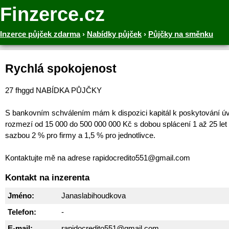
Finzerce.cz
Inzerce půjček zdarma
›
Nabídky půjček
›
Půjčky na směnku
Rychlá spokojenost
27 fhggd NABÍDKA PŮJČKY
S bankovním schválením mám k dispozici kapitál k poskytování ú
rozmezí od 15 000 do 500 000 000 Kč s dobou splácení 1 až 25 let
sazbou 2 % pro firmy a 1,5 % pro jednotlivce.
Kontaktujte mě na adrese rapidocredito551@gmail.com
Kontakt na inzerenta
Jméno:
Janaslabihoudkova
Telefon:
-
E-mail:
rapidocredito551@gmail.com