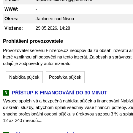
WWW:
-
Okres:
Jablonec nad Nisou
Vloženo:
29.05.2026, 14:28
Prohlášení provozovatele
Provozovatel serveru Finzerce.cz neodpovídá za obsah inzerátu an
které vzniknou při odpovědi na tento inzerát. Za obsah a správnos
údajů je zodpovědný autor inzerátu.
Nabídka půjček
Poptávka půjček
PŘÍSTUP K FINANCOVÁNÍ DO 30 MINUT
Vysoce spolehlivá a bezpečná nabídka půjček a financování Nabí
diskrétní služby, abychom splnili všechny vaše finanční potřeby. Zí
snadno profesionální osobní půjčku s úrokovou sazbou 3 % a spla
12 až 240 měsíců....