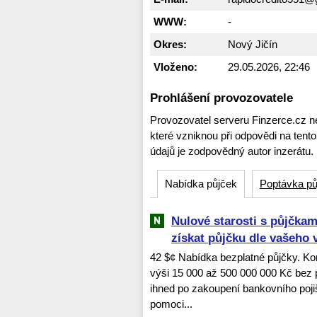
WWW:
-
Okres:
Nový Jičín
Vloženo:
29.05.2026, 22:46
Prohlášení provozovatele
Provozovatel serveru Finzerce.cz n
které vzniknou při odpovědi na tent
údajů je zodpovědný autor inzerátu.
Nabídka půjček
Poptávka pů
Nulové starosti s půjčk
získat půjčku dle vašeho 
42 $¢ Nabídka bezplatné půjčky. Kon
výši 15 000 až 500 000 000 Kč bez
ihned po zakoupení bankovního pojiště
pomoci...