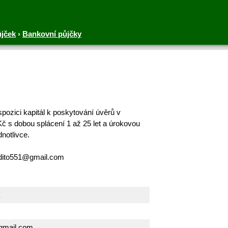
ůjček
›
Bankovní půjčky
ozici kapitál k poskytování úvěrů v
č s dobou splácení 1 až 25 let a úrokovou
notlivce.
edito551@gmail.com
gmail.com