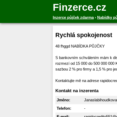
Finzerce.cz
Inzerce půjček zdarma
›
Nabídky p
Rychlá spokojenost
48 fhggd NABÍDKA PŮJČKY
S bankovním schválením mám k disp
rozmezí od 15 000 do 500 000 000 K
sazbou 2 % pro firmy a 1,5 % pro jed
Kontaktujte mě na adrese rapidocr
Kontakt na inzerenta
Jméno:
Janaslabihoudkova
Telefon:
-
E-mail:
rapidocredito551@