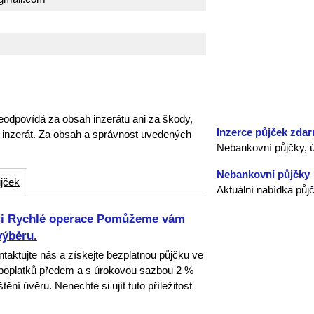
eodpovídá za obsah inzerátu ani za škody,
Inzerce půjček zda
o inzerát. Za obsah a správnost uvedených
Nebankovní půjčky, ú
Nebankovní půjčky
jček
Aktuální nabídka půj
ami Rychlé operace Pomůžeme vám
výběru.
taktujte nás a získejte bezplatnou půjčku ve
 poplatků předem a s úrokovou sazbou 2 %
ní úvěru. Nenechte si ujít tuto příležitost