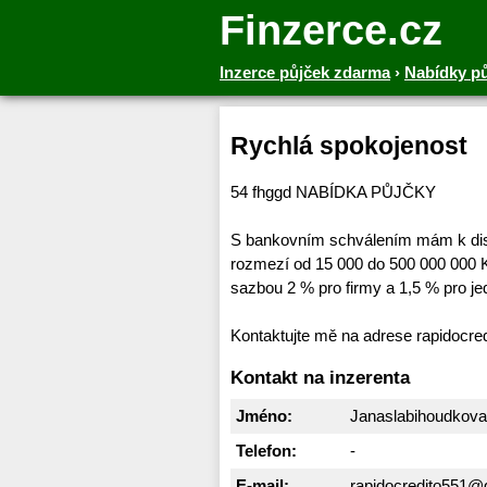
Finzerce.cz
Inzerce půjček zdarma
›
Nabídky p
Rychlá spokojenost
54 fhggd NABÍDKA PŮJČKY
S bankovním schválením mám k disp
rozmezí od 15 000 do 500 000 000 K
sazbou 2 % pro firmy a 1,5 % pro jed
Kontaktujte mě na adrese rapidocr
Kontakt na inzerenta
Jméno:
Janaslabihoudkova
Telefon:
-
E-mail:
rapidocredito551@