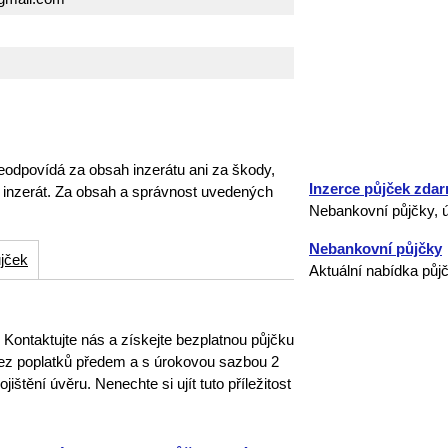
eodpovídá za obsah inzerátu ani za škody,
Inzerce půjček zda
o inzerát. Za obsah a správnost uvedených
Nebankovní půjčky, ú
Nebankovní půjčky
jček
Aktuální nabídka půj
Kontaktujte nás a získejte bezplatnou půjčku
bez poplatků předem a s úrokovou sazbou 2
štění úvěru. Nenechte si ujít tuto příležitost