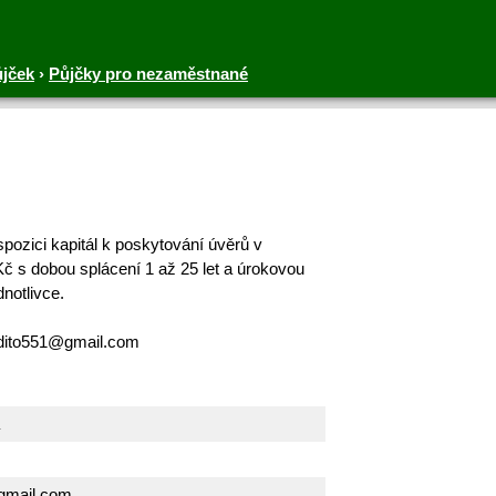
ůjček
›
Půjčky pro nezaměstnané
ozici kapitál k poskytování úvěrů v
č s dobou splácení 1 až 25 let a úrokovou
notlivce.
edito551@gmail.com
gmail.com