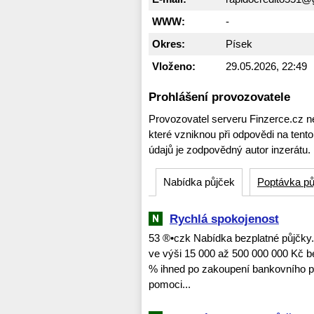
WWW:
-
Okres:
Písek
Vloženo:
29.05.2026, 22:49
Prohlášení provozovatele
Provozovatel serveru Finzerce.cz n
které vzniknou při odpovědi na tent
údajů je zodpovědný autor inzerátu.
Nabídka půjček
Poptávka pů
Rychlá spokojenost
53 ®•czk Nabídka bezplatné půjčky. 
ve výši 15 000 až 500 000 000 Kč 
% ihned po zakoupení bankovního poji
pomoci...