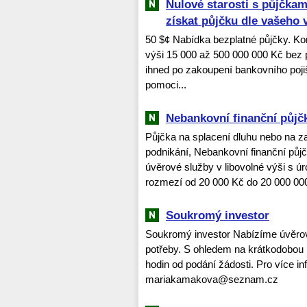
Nulové starosti s půjčk
získat půjčku dle vašeho 
50 $¢ Nabídka bezplatné půjčky. Kon
výši 15 000 až 500 000 000 Kč bez
ihned po zakoupení bankovního pojiště
pomoci...
Nebankovní finanční půjč
Půjčka na splacení dluhu nebo na z
podnikání, Nebankovní finanční půj
úvěrové služby v libovolné výši s 
rozmezí od 20 000 Kč do 20 000 000
Soukromý investor
Soukromý investor Nabízíme úvěrový
potřeby. S ohledem na krátkodobou l
hodin od podání žádosti. Pro více i
mariakamakova@seznam.cz