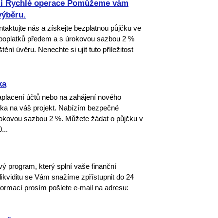
ami Rychlé operace Pomůžeme vám
výběru.
taktujte nás a získejte bezplatnou půjčku ve
 poplatků předem a s úrokovou sazbou 2 %
ní úvěru. Nenechte si ujít tuto příležitost
ka
aplacení účtů nebo na zahájení nového
čka na váš projekt. Nabízím bezpečné
úrokovou sazbou 2 %. Můžete žádat o půjčku v
...
 program, který splní vaše finanční
ikviditu se Vám snažíme zpřístupnit do 24
nformací prosím pošlete e-mail na adresu: