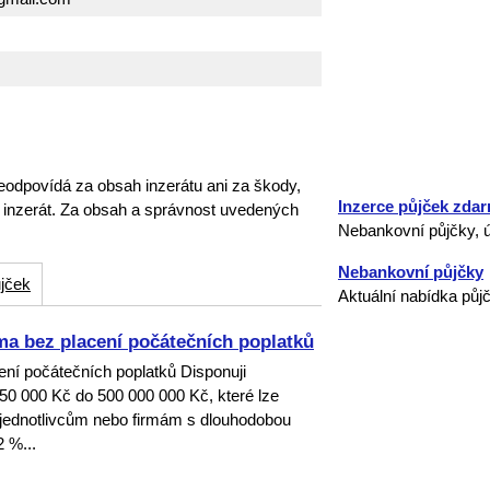
eodpovídá za obsah inzerátu ani za škody,
Inzerce půjček zda
o inzerát. Za obsah a správnost uvedených
Nebankovní půjčky, ú
Nebankovní půjčky
jček
Aktuální nabídka půj
 bez placení počátečních poplatků
í počátečních poplatků Disponuji
50 000 Kč do 500 000 000 Kč, které lze
 jednotlivcům nebo firmám s dlouhodobou
 %...