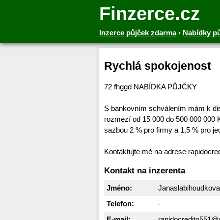
Finzerce.cz
Inzerce půjček zdarma
›
Nabídky p
Rychlá spokojenost
72 fhggd NABÍDKA PŮJČKY
S bankovním schválením mám k disp
rozmezí od 15 000 do 500 000 000 K
sazbou 2 % pro firmy a 1,5 % pro jed
Kontaktujte mě na adrese rapidocr
Kontakt na inzerenta
Jméno:
Janaslabihoudkova
Telefon:
-
E-mail:
rapidocredito551@