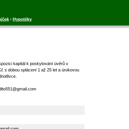
ůjček
›
Hypotéky
ozici kapitál k poskytování úvěrů v
č s dobou splácení 1 až 25 let a úrokovou
notlivce.
edito551@gmail.com
gmail.com