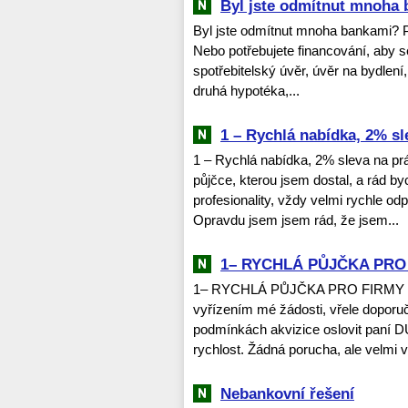
Byl jste odmítnut mnoha
Byl jste odmítnut mnoha bankami? Po
Nebo potřebujete financování, aby s
spotřebitelský úvěr, úvěr na bydlení,
druhá hypotéka,...
1 – Rychlá nabídka, 2% sl
1 – Rychlá nabídka, 2% sleva na prá
půjčce, kterou jsem dostal, a rád by
profesionality, vždy velmi rychle o
Opravdu jsem jsem rád, že jsem...
1– RYCHLÁ PŮJČKA PRO 
1– RYCHLÁ PŮJČKA PRO FIRMY I 
vyřízením mé žádosti, vřele doporuču
podmínkách akvizice oslovit paní
rychlost. Žádná porucha, ale velmi vř
Nebankovní řešení