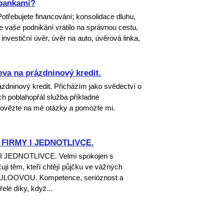
 bankami?
třebujete financování; konsolidace dluhu,
e vaše podnikání vrátilo na správnou cestu,
 investiční úvěr, úvěr na auto, úvěrová linka,
eva na prázdninový kredit.
zdninový kredit. Přicházím jako svědectví o
ch poblahopřál služba příkladné
dpovězte na mé otázky a pomozte mi.
FIRMY I JEDNOTLIVCE.
JEDNOTLIVCE. Velmi spokojen s
ji těm, kteří chtějí půjčku ve vážných
 DULOOVOU. Kompetence, serióznost a
elé díky, když...