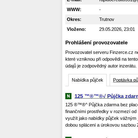
WWW:
-
Okres:
Trutnov
Vloženo:
29.05.2026, 23:01
Prohlášení provozovatele
Provozovatel serveru Finzerce.cz n
které vzniknou při odpovědi na tent
údajů je zodpovědný autor inzerátu.
Nabídka půjček
Poptávka pů
125 ™®™®√ Půjčka zdarma
125 ®™®^ Půjčka zdarma bez placen
finančními prostředky v rozmezí od 
využít jako nabídky půjček vážným
dobou splácení a úrokovou sazbou 2