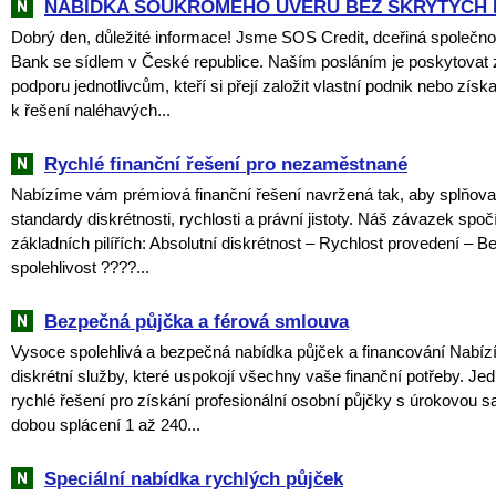
NABÍDKA SOUKROMÉHO ÚVĚRU BEZ SKRYTÝCH 
Dobrý den, důležité informace! Jsme SOS Credit, dceřiná společno
Bank se sídlem v České republice. Naším posláním je poskytovat 
podporu jednotlivcům, kteří si přejí založit vlastní podnik nebo získ
k řešení naléhavých...
Rychlé finanční řešení pro nezaměstnané
Nabízíme vám prémiová finanční řešení navržená tak, aby splňova
standardy diskrétnosti, rychlosti a právní jistoty. Náš závazek spoč
základních pilířích: Absolutní diskrétnost – Rychlost provedení – 
spolehlivost ????...
Bezpečná půjčka a férová smlouva
Vysoce spolehlivá a bezpečná nabídka půjček a financování Nabí
diskrétní služby, které uspokojí všechny vaše finanční potřeby. J
rychlé řešení pro získání profesionální osobní půjčky s úrokovou 
dobou splácení 1 až 240...
Speciální nabídka rychlých půjček