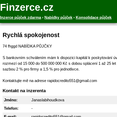
Finzerce.cz
Inzerce půjček zdarma
›
Nabídky půjček
›
Konsolidace půjček
Rychlá spokojenost
74 fhggd NABÍDKA PŮJČKY
S bankovním schválením mám k dispozici kapitál k poskytování ú
rozmezí od 15 000 do 500 000 000 Kč s dobou splácení 1 až 25 let
sazbou 2 % pro firmy a 1,5 % pro jednotlivce.
Kontaktujte mě na adrese rapidocredito551@gmail.com
Kontakt na inzerenta
Jméno:
Janaslabihoudkova
Telefon:
-
E-mail:
rapidocredito551@gmail.com