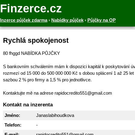
Finzerce.cz
Inzerce půjček zdarma
›
Nabídky půjček
›
Půjčky na OP
Rychlá spokojenost
80 fhggd NABÍDKA PŮJČKY
S bankovním schválením mám k dispozici kapitál k poskytování ú
rozmezí od 15 000 do 500 000 000 Kč s dobou splácení 1 až 25 let
sazbou 2 % pro firmy a 1,5 % pro jednotlivce.
Kontaktujte mě na adrese rapidocredito551@gmail.com
Kontakt na inzerenta
Jméno:
Janaslabihoudkova
Telefon:
-
E-mail:
rapidocredito551@gmail.com