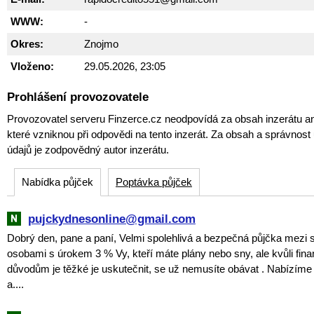
WWW:
-
Okres:
Znojmo
Vloženo:
29.05.2026, 23:05
Prohlášení provozovatele
Provozovatel serveru Finzerce.cz neodpovídá za obsah inzerátu an
které vzniknou při odpovědi na tento inzerát. Za obsah a správnos
údajů je zodpovědný autor inzerátu.
Nabídka půjček
Poptávka půjček
pujckydnesonline@gmail.com
Dobrý den, pane a paní, Velmi spolehlivá a bezpečná půjčka mezi
osobami s úrokem 3 % Vy, kteří máte plány nebo sny, ale kvůli fin
důvodům je těžké je uskutečnit, se už nemusíte obávat . Nabízím
a....