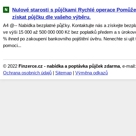
Nulové starosti s půjčkami Rychlé operace Pomů
získat půjčku dle vašeho výběru.
A4 @-- Nabídka bezplatné půjčky. Kontaktujte nás a získejte bezpl
ve výši 15 000 až 500 000 000 Kč bez poplatků předem a s úroko
% ihned po zakoupení bankovního pojištění úvěru. Nenechte si ujít tu
pomoci...
© 2022
Finzerce.cz - nabídka a poptávka půjček zdarma
, e-mail
Ochrana osobních údajů
|
Sitemap
|
Výměna odkazů