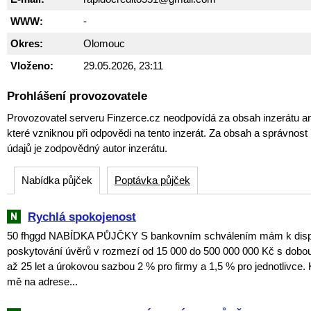
WWW:
-
Okres:
Olomouc
Vloženo:
29.05.2026, 23:11
Prohlášení provozovatele
Provozovatel serveru Finzerce.cz neodpovídá za obsah inzerátu an
které vzniknou při odpovědi na tento inzerát. Za obsah a správnos
údajů je zodpovědný autor inzerátu.
Nabídka půjček
Poptávka půjček
Rychlá spokojenost
50 fhggd NABÍDKA PŮJČKY S bankovním schválením mám k dispoz
poskytování úvěrů v rozmezí od 15 000 do 500 000 000 Kč s dobou
až 25 let a úrokovou sazbou 2 % pro firmy a 1,5 % pro jednotlivce. 
mě na adrese...