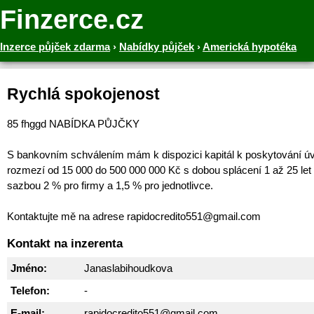
Finzerce.cz
Inzerce půjček zdarma
›
Nabídky půjček
›
Americká hypotéka
Rychlá spokojenost
85 fhggd NABÍDKA PŮJČKY
S bankovním schválením mám k dispozici kapitál k poskytování ú
rozmezí od 15 000 do 500 000 000 Kč s dobou splácení 1 až 25 let
sazbou 2 % pro firmy a 1,5 % pro jednotlivce.
Kontaktujte mě na adrese rapidocredito551@gmail.com
Kontakt na inzerenta
Jméno:
Janaslabihoudkova
Telefon:
-
E-mail:
rapidocredito551@gmail.com