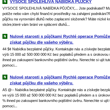
VYSOCE SPOLEHLIVÁ NABÍDKA PŮJČKY
VYSOCE SPOLEHLIVÁ NABÍDKA PŮJČKY,... Jste podnikatel? Mát
potíže nebo vám chybí finanční prostředky na zahájení podnikání?
půjčku na vyrovnání dluhů nebo zaplacení složenek? Máte nízké kr
skóre,které vám brání ve splácení dluhů...
Nulové starosti s půjčkami Rychlé operace Pomů
získat půjčku dle vašeho výběru.
44 $¢ Nabídka bezplatné půjčky. Kontaktujte nás a získejte bezpla
výši 15 000 až 500 000 000 Kč bez poplatků předem a s úrokovou
ihned po zakoupení bankovního pojištění úvěru. Nenechte si ujít tuto
pomoci...
Nulové starosti s půjčkami Rychlé operace Pomů
získat půjčku dle vašeho výběru.
A5 @-- Nabídka bezplatné půjčky. Kontaktujte nás a získejte bezpl
ve výši 15 000 až 500 000 000 Kč bez poplatků předem a s úroko
% ihned po zakoupení bankovního pojištění úvěru. Nenechte si ujít tu
pomoci...