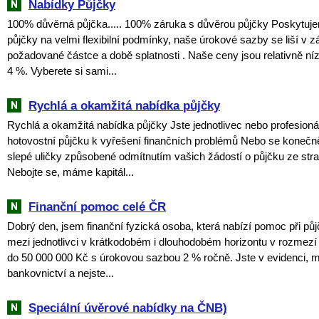
Nabídky Půjčky
100% důvěrná půjčka..... 100% záruka s důvěrou půjčky Poskytu
půjčky na velmi flexibilní podmínky, naše úrokové sazby se liší v zá
požadované částce a době splatnosti . Naše ceny jsou relativně nízk
4 %. Vyberete si sami...
Rychlá a okamžitá nabídka půjčky
Rychlá a okamžitá nabídka půjčky Jste jednotlivec nebo profesioná
hotovostní půjčku k vyřešení finančních problémů Nebo se konečn
slepé uličky způsobené odmítnutím vašich žádostí o půjčku ze str
Nebojte se, máme kapitál...
Finanční pomoc celé ČR
Dobrý den, jsem finanční fyzická osoba, která nabízí pomoc při pů
mezi jednotlivci v krátkodobém i dlouhodobém horizontu v rozmezí
do 50 000 000 Kč s úrokovou sazbou 2 % ročně. Jste v evidenci, 
bankovnictví a nejste...
Speciální úvěrové nabídky na ČNB)