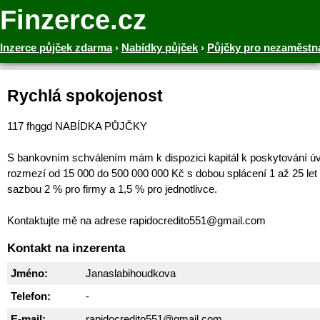
Finzerce.cz
Inzerce půjček zdarma
›
Nabídky půjček
›
Půjčky pro nezaměstn
Rychlá spokojenost
117 fhggd NABÍDKA PŮJČKY
S bankovním schválením mám k dispozici kapitál k poskytování ú
rozmezí od 15 000 do 500 000 000 Kč s dobou splácení 1 až 25 let
sazbou 2 % pro firmy a 1,5 % pro jednotlivce.
Kontaktujte mě na adrese rapidocredito551@gmail.com
Kontakt na inzerenta
Jméno:
Janaslabihoudkova
Telefon:
-
E-mail:
rapidocredito551@gmail.com