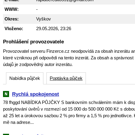
WWW:
-
Okres:
Vyškov
Vloženo:
29.05.2026, 23:26
Prohlášení provozovatele
Provozovatel serveru Finzerce.cz neodpovídá za obsah inzerátu an
které vzniknou při odpovědi na tento inzerát. Za obsah a správnos
údajů je zodpovědný autor inzerátu.
Nabídka půjček
Poptávka půjček
Rychlá spokojenost
78 fhggd NABÍDKA PŮJČKY S bankovním schválením mám k dispoz
poskytování úvěrů v rozmezí od 15 000 do 500 000 000 Kč s dobou
až 25 let a úrokovou sazbou 2 % pro firmy a 1,5 % pro jednotlivce. 
mě na adrese...