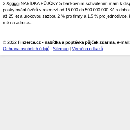
2 &ggggj NABÍDKA PŮJČKY S bankovním schválením mám k dispoz
poskytování úvěrů v rozmezí od 15 000 do 500 000 000 Kč s dobou
až 25 let a úrokovou sazbou 2 % pro firmy a 1,5 % pro jednotlivce. 
mě na adrese...
© 2022
Finzerce.cz - nabídka a poptávka půjček zdarma
, e-mail
Ochrana osobních údajů
|
Sitemap
|
Výměna odkazů