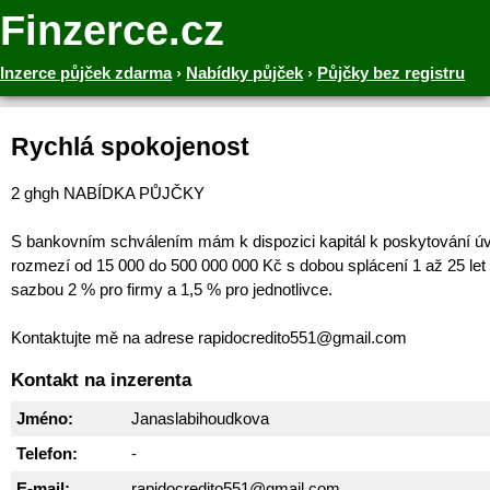
Finzerce.cz
Inzerce půjček zdarma
›
Nabídky půjček
›
Půjčky bez registru
Rychlá spokojenost
2 ghgh NABÍDKA PŮJČKY
S bankovním schválením mám k dispozici kapitál k poskytování ú
rozmezí od 15 000 do 500 000 000 Kč s dobou splácení 1 až 25 let
sazbou 2 % pro firmy a 1,5 % pro jednotlivce.
Kontaktujte mě na adrese rapidocredito551@gmail.com
Kontakt na inzerenta
Jméno:
Janaslabihoudkova
Telefon:
-
E-mail:
rapidocredito551@gmail.com