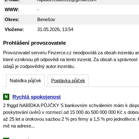
WWW:
-
Okres:
Benešov
Vloženo:
31.05.2026, 13:54
Prohlášení provozovatele
Provozovatel serveru Finzerce.cz neodpovídá za obsah inzerátu an
které vzniknou při odpovědi na tento inzerát. Za obsah a správnos
údajů je zodpovědný autor inzerátu.
Nabídka půjček
Poptávka půjček
Rychlá spokojenost
2 fhggd NABÍDKA PŮJČKY S bankovním schválením mám k dispozi
poskytování úvěrů v rozmezí od 15 000 do 500 000 000 Kč s dobou
až 25 let a úrokovou sazbou 2 % pro firmy a 1,5 % pro jednotlivce. 
mě na adrese...