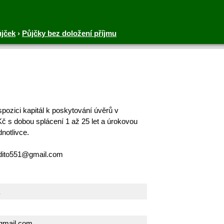
ůjček
›
Půjčky bez doložení příjmu
ozici kapitál k poskytování úvěrů v
č s dobou splácení 1 až 25 let a úrokovou
notlivce.
edito551@gmail.com
gmail.com