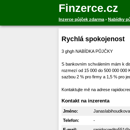
Finzerce.cz
Inzerce půjček zdarma
›
Nabídky p
Rychlá spokojenost
3 ghgh NABÍDKA PŮJČKY
S bankovním schválením mám k disp
rozmezí od 15 000 do 500 000 000 K
sazbou 2 % pro firmy a 1,5 % pro jed
Kontaktujte mě na adrese rapidocr
Kontakt na inzerenta
Jméno:
Janaslabihoudkova
Telefon:
-
E-mail:
rapidocredito551@