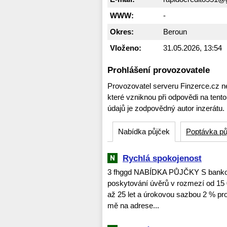
WWW:
-
Okres:
Beroun
Vloženo:
31.05.2026, 13:54
Prohlášení provozovatele
Provozovatel serveru Finzerce.cz n
které vzniknou při odpovědi na tent
údajů je zodpovědný autor inzerátu.
Nabídka půjček
Poptávka pů
Rychlá spokojenost
3 fhggd NABÍDKA PŮJČKY S bankovn
poskytování úvěrů v rozmezí od 15 
až 25 let a úrokovou sazbou 2 % pro 
mě na adrese...