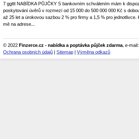
7 ggttt NABÍDKA PŮJČKY S bankovním schválením mám k dispozic
poskytování úvěrů v rozmezí od 15 000 do 500 000 000 Kč s dobou
až 25 let a úrokovou sazbou 2 % pro firmy a 1,5 % pro jednotlivce. 
mě na adrese...
© 2022
Finzerce.cz - nabídka a poptávka půjček zdarma
, e-mail
Ochrana osobních údajů
|
Sitemap
|
Výměna odkazů