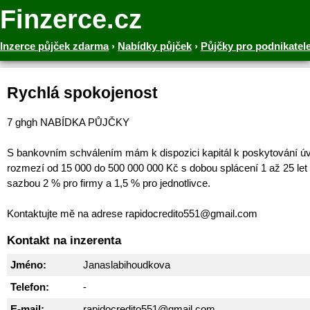
Finzerce.cz
Inzerce půjček zdarma
›
Nabídky půjček
›
Půjčky pro podnikatel
Rychlá spokojenost
7 ghgh NABÍDKA PŮJČKY
S bankovním schválením mám k dispozici kapitál k poskytování ú
rozmezí od 15 000 do 500 000 000 Kč s dobou splácení 1 až 25 let
sazbou 2 % pro firmy a 1,5 % pro jednotlivce.
Kontaktujte mě na adrese rapidocredito551@gmail.com
Kontakt na inzerenta
Jméno:
Janaslabihoudkova
Telefon:
-
E-mail:
rapidocredito551@gmail.com