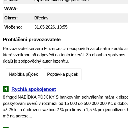
WWW:
-
Okres:
Břeclav
Vloženo:
31.05.2026, 13:55
Prohlášení provozovatele
Provozovatel serveru Finzerce.cz neodpovídá za obsah inzerátu an
které vzniknou při odpovědi na tento inzerát. Za obsah a správnos
údajů je zodpovědný autor inzerátu.
Nabídka půjček
Poptávka půjček
Rychlá spokojenost
8 fhggd NABÍDKA PŮJČKY S bankovním schválením mám k dispozi
poskytování úvěrů v rozmezí od 15 000 do 500 000 000 Kč s dobou
až 25 let a úrokovou sazbou 2 % pro firmy a 1,5 % pro jednotlivce. 
mě na adrese...