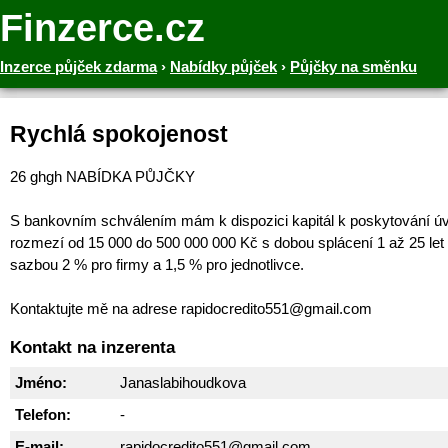
Finzerce.cz
Inzerce půjček zdarma
›
Nabídky půjček
›
Půjčky na směnku
Rychlá spokojenost
26 ghgh NABÍDKA PŮJČKY
S bankovním schválením mám k dispozici kapitál k poskytování ú
rozmezí od 15 000 do 500 000 000 Kč s dobou splácení 1 až 25 let
sazbou 2 % pro firmy a 1,5 % pro jednotlivce.
Kontaktujte mě na adrese rapidocredito551@gmail.com
Kontakt na inzerenta
Jméno:
Janaslabihoudkova
Telefon:
-
E-mail:
rapidocredito551@gmail.com