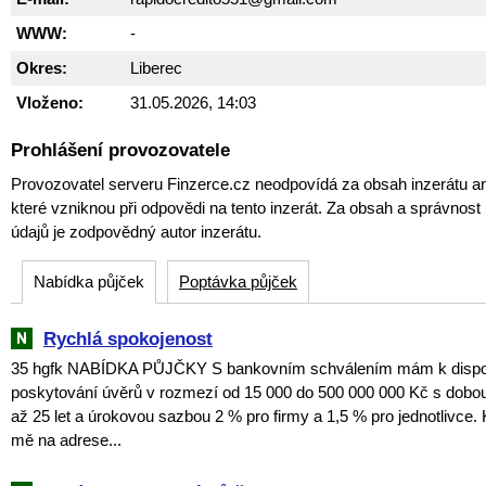
WWW:
-
Okres:
Liberec
Vloženo:
31.05.2026, 14:03
Prohlášení provozovatele
Provozovatel serveru Finzerce.cz neodpovídá za obsah inzerátu an
které vzniknou při odpovědi na tento inzerát. Za obsah a správnos
údajů je zodpovědný autor inzerátu.
Nabídka půjček
Poptávka půjček
Rychlá spokojenost
35 hgfk NABÍDKA PŮJČKY S bankovním schválením mám k dispozi
poskytování úvěrů v rozmezí od 15 000 do 500 000 000 Kč s dobou
až 25 let a úrokovou sazbou 2 % pro firmy a 1,5 % pro jednotlivce. 
mě na adrese...