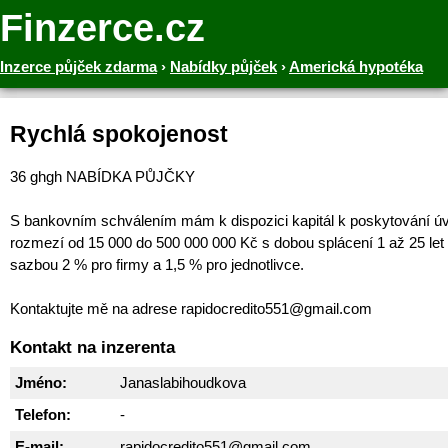
Finzerce.cz
Inzerce půjček zdarma
›
Nabídky půjček
›
Americká hypotéka
Rychlá spokojenost
36 ghgh NABÍDKA PŮJČKY
S bankovním schválením mám k dispozici kapitál k poskytování ú
rozmezí od 15 000 do 500 000 000 Kč s dobou splácení 1 až 25 let
sazbou 2 % pro firmy a 1,5 % pro jednotlivce.
Kontaktujte mě na adrese rapidocredito551@gmail.com
Kontakt na inzerenta
Jméno:
Janaslabihoudkova
Telefon:
-
E-mail:
rapidocredito551@gmail.com