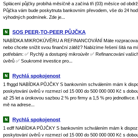
Splácení půjčky probíhá měsíčně a začíná tři (03) měsíce od obdrž
Půjčka vám bude poskytnuta bankovním převodem, vše do 24 hodi
výhodných podmínek. Zde je...
SOS PEER-TO-PEER PŮJČKA
NABÍDKA MIKROKÚVĚRU A REFINANCOVÁNÍ Máte rozpracovaný
nebo chcete snížit svou finanční zátěž? Nabízíme řešení šitá na m
potřebám: ✅ Rychlý a dostupný mikroúvěr ✅ Refinancování vašich
úvěrů ✅ Soukromé investice pro...
Rychlá spokojenost
1 fhggd NABÍDKA PŮJČKY S bankovním schválením mám k dispozi
poskytování úvěrů v rozmezí od 15 000 do 500 000 000 Kč s dobou
až 25 let a úrokovou sazbou 2 % pro firmy a 1,5 % pro jednotlivce. 
mě na adrese...
Rychlá spokojenost
1 edff NABÍDKA PŮJČKY S bankovním schválením mám k dispozici
poskytování úvěrů v rozmezí od 15 000 do 500 000 000 Kč s dobou