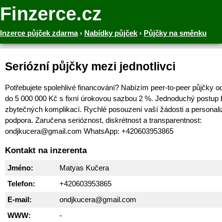
Finzerce.cz
Inzerce půjček zdarma
›
Nabídky půjček
›
Půjčky na směnku
Seriózní půjčky mezi jednotlivci
Potřebujete spolehlivé financování? Nabízím peer-to-peer půjčky o
do 5 000 000 Kč s fixní úrokovou sazbou 2 %. Jednoduchý postup
zbytečných komplikací. Rychlé posouzení vaší žádosti a personal
podpora. Zaručena serióznost, diskrétnost a transparentnost:
ondjkucera@gmail.com WhatsApp: +420603953865
Kontakt na inzerenta
Jméno:
Matyas Kučera
Telefon:
+420603953865
E-mail:
ondjkucera@gmail.com
WWW:
-