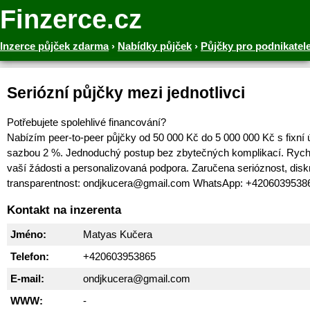
Finzerce.cz
Inzerce půjček zdarma
›
Nabídky půjček
›
Půjčky pro podnikatel
Seriózní půjčky mezi jednotlivci
Potřebujete spolehlivé financování?
Nabízím peer-to-peer půjčky od 50 000 Kč do 5 000 000 Kč s fixní
sazbou 2 %. Jednoduchý postup bez zbytečných komplikací. Rych
vaší žádosti a personalizovaná podpora. Zaručena serióznost, disk
transparentnost: ondjkucera@gmail.com WhatsApp: +4206039538
Kontakt na inzerenta
Jméno:
Matyas Kučera
Telefon:
+420603953865
E-mail:
ondjkucera@gmail.com
WWW:
-