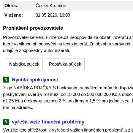
Okres:
Český Krumlov
Vloženo:
31.05.2026, 16:09
Prohlášení provozovatele
Provozovatel serveru Finzerce.cz neodpovídá za obsah inzerátu an
které vzniknou při odpovědi na tento inzerát. Za obsah a správnos
údajů je zodpovědný autor inzerátu.
Nabídka půjček
Poptávka půjček
Rychlá spokojenost
7 kjd NABÍDKA PŮJČKY S bankovním schválením mám k dispozici
poskytování úvěrů v rozmezí od 15 000 do 500 000 000 Kč s dobou
až 25 let a úrokovou sazbou 2 % pro firmy a 1,5 % pro jednotlivce. 
mě na adrese...
vyřešit vaše finanční problémy
Využijte této příležitosti k vyřešení vašich finančních problémů a zí