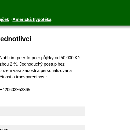
ůjček
›
Americká hypotéka
jednotlivci
 Nabízím peer-to-peer půjčky od 50 000 Kč
sazbou 2 %. Jednoduchý postup bez
uzení vaší žádosti a personalizovaná
étnost a transparentnost:
 +420603953865
.com