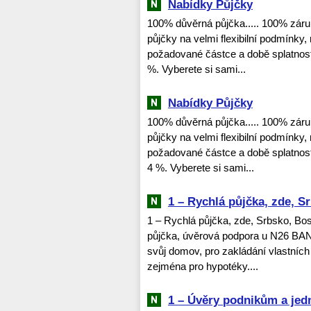
Nabídky Půjčky
100% důvěrná půjčka..... 100% zár
půjčky na velmi flexibilní podmínky,
požadované částce a době splatnosti
%. Vyberete si sami...
Nabídky Půjčky
100% důvěrná půjčka..... 100% zár
půjčky na velmi flexibilní podmínky,
požadované částce a době splatnosti 
4 %. Vyberete si sami...
1 – Rychlá půjčka, zde, S
1 – Rychlá půjčka, zde, Srbsko, Bo
půjčka, úvěrová podpora u N26 BAN
svůj domov, pro zakládání vlastních
zejména pro hypotéky....
1 – Úvěry podnikům a jed