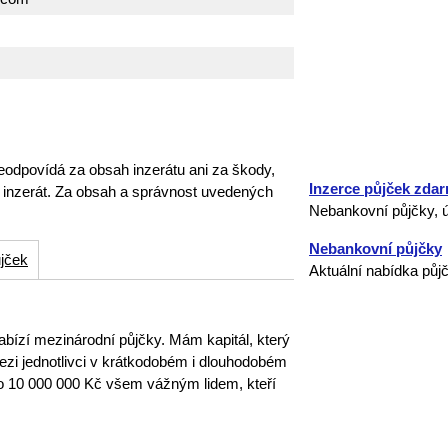
eodpovídá za obsah inzerátu ani za škody,
Inzerce půjček zda
o inzerát. Za obsah a správnost uvedených
Nebankovní půjčky, ú
Nebankovní půjčky
jček
Aktuální nabídka půj
nabízí mezinárodní půjčky. Mám kapitál, který
ezi jednotlivci v krátkodobém i dlouhodobém
o 10 000 000 Kč všem vážným lidem, kteří