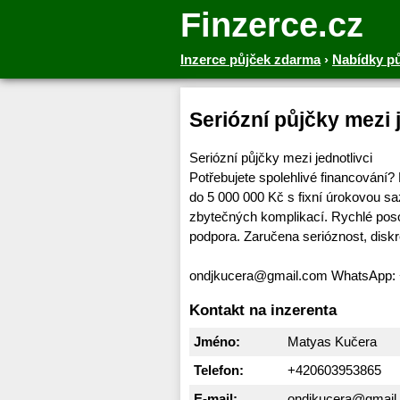
Finzerce.cz
Inzerce půjček zdarma
›
Nabídky p
Seriózní půjčky mezi 
Seriózní půjčky mezi jednotlivci
Potřebujete spolehlivé financování?
do 5 000 000 Kč s fixní úrokovou 
zbytečných komplikací. Rychlé poso
podpora. Zaručena serióznost, diskr
ondjkucera@gmail.com WhatsApp:
Kontakt na inzerenta
Jméno:
Matyas Kučera
Telefon:
+420603953865
E-mail:
ondjkucera@gmail