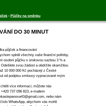
ůjček
›
Půjčky na směnku
VÁNÍ DO 30 MINUT
ka půjček a financování
ychom splnili všechny vaše finanční potřeby.
lní osobní půjčku s úrokovou sazbou 3 % a
 Odešlete svou žádost a obdržíte okamžitou
až 10 000 000 Kč pocházejí z České
minut od podpisu smlouvy vypracované mým
chtěli více informací, můžete nás
e +420 737 096 823, e-mailem
lankastepanova43@gmail.com, nebo nám
 číslo WhatsApp, abychom vás mohli