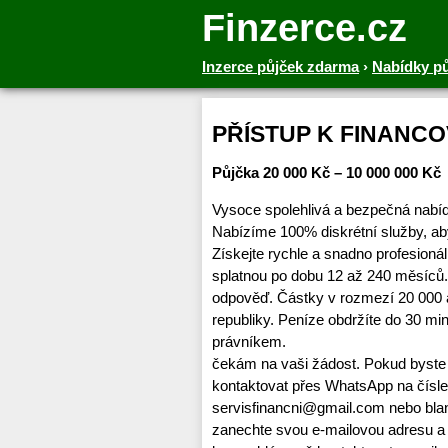
Finzerce.cz
Inzerce půjček zdarma
›
Nabídky p
PŘÍSTUP K FINANCO
Půjčka 20 000 Kč – 10 000 000 Kč
Vysoce spolehlivá a bezpečná nabíd
Nabízíme 100% diskrétní služby, ab
Získejte rychle a snadno profesioná
splatnou po dobu 12 až 240 měsíců.
odpověď. Částky v rozmezí 20 000 
republiky. Peníze obdržíte do 30 
právníkem.
čekám na vaši žádost. Pokud byste 
kontaktovat přes WhatsApp na čísl
servisfinancni@gmail.com nebo b
zanechte svou e-mailovou adresu a