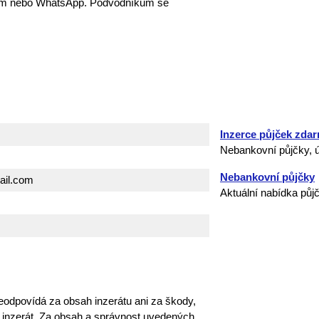
lem nebo WhatsApp. Podvodníkům se
Inzerce půjček zda
Nebankovní půjčky, ú
Nebankovní půjčky
ail.com
Aktuální nabídka půj
eodpovídá za obsah inzerátu ani za škody,
o inzerát. Za obsah a správnost uvedených