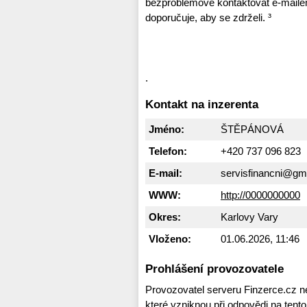
bezproblémově kontaktovat e-mai
doporučuje, aby se zdrželi. ³
.
Kontakt na inzerenta
Jméno:
ŠTĚPÁNOVÁ
Telefon:
+420 737 096 823
E-mail:
servisfinancni@gm
WWW:
http://0000000000
Okres:
Karlovy Vary
Vloženo:
01.06.2026, 11:46
Prohlášení provozovatele
Provozovatel serveru Finzerce.cz n
které vzniknou při odpovědi na tent