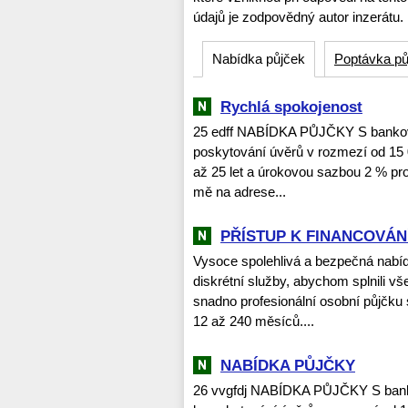
údajů je zodpovědný autor inzerátu.
Nabídka půjček
Poptávka pů
Rychlá spokojenost
25 edff NABÍDKA PŮJČKY S bankovn
poskytování úvěrů v rozmezí od 15 
až 25 let a úrokovou sazbou 2 % pro 
mě na adrese...
PŘÍSTUP K FINANCOVÁNÍ
Vysoce spolehlivá a bezpečná nabí
diskrétní služby, abychom splnili vš
snadno profesionální osobní půjčku
12 až 240 měsíců....
NABÍDKA PŮJČKY
26 vvgfdj NABÍDKA PŮJČKY S banko