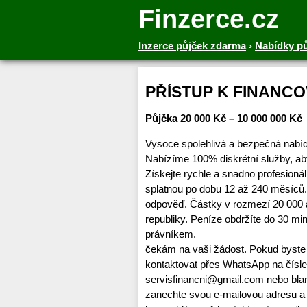
Finzerce.cz
Inzerce půjček zdarma
›
Nabídky p
PŘÍSTUP K FINANCO
Půjčka 20 000 Kč – 10 000 000 Kč
Vysoce spolehlivá a bezpečná nabíd
Nabízíme 100% diskrétní služby, ab
Získejte rychle a snadno profesioná
splatnou po dobu 12 až 240 měsíců.
odpověď. Částky v rozmezí 20 000 
republiky. Peníze obdržíte do 30 
právníkem.
čekám na vaši žádost. Pokud byste 
kontaktovat přes WhatsApp na čísl
servisfinancni@gmail.com nebo b
zanechte svou e-mailovou adresu a