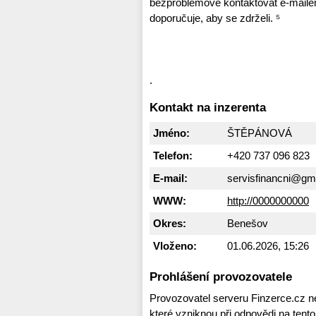
bezproblémově kontaktovat e-mai
doporučuje, aby se zdrželi. ⁵
.
Kontakt na inzerenta
Jméno:
ŠTĚPÁNOVÁ
Telefon:
+420 737 096 823
E-mail:
servisfinancni@gm
WWW:
http://0000000000
Okres:
Benešov
Vloženo:
01.06.2026, 15:26
Prohlášení provozovatele
Provozovatel serveru Finzerce.cz n
které vzniknou při odpovědi na tent