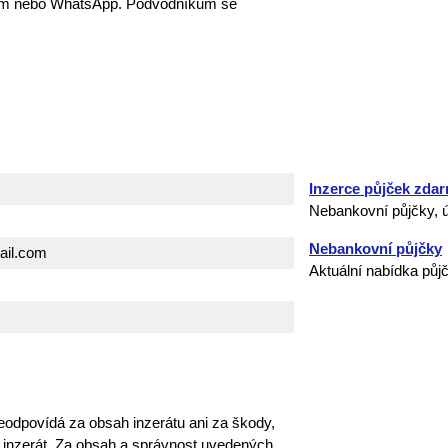
lem nebo WhatsApp. Podvodníkům se
Inzerce půjček zda
Nebankovní půjčky, ú
Nebankovní půjčky
ail.com
Aktuální nabídka půj
eodpovídá za obsah inzerátu ani za škody,
o inzerát. Za obsah a správnost uvedených