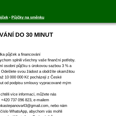
ůjček
›
Půjčky na směnku
VÁNÍ DO 30 MINUT
ka půjček a financování
ychom splnili všechny vaše finanční potřeby.
lní osobní půjčku s úrokovou sazbou 3 % a
 Odešlete svou žádost a obdržíte okamžitou
až 10 000 000 Kč pocházejí z České
minut od podpisu smlouvy vypracované mým
chtěli více informací, můžete nás
e +420 737 096 823, e-mailem
lankastepanova43@gmail.com, nebo nám
 číslo WhatsApp, abychom vás mohli