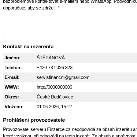
bezproblémově kontaktovat e-mailem nebo WhatsApp. Podvodník
doporučuje, aby se zdrželi. ⁵
.
Kontakt na inzerenta
Jméno:
ŠTĚPÁNOVÁ
Telefon:
+420 737 096 823
E-mail:
servisfinancni@gmail.com
WWW:
http://0000000000
Okres:
České Budějovice
Vloženo:
01.06.2026, 15:27
Prohlášení provozovatele
Provozovatel serveru Finzerce.cz neodpovídá za obsah inzerátu an
které vzniknou při odpovědi na tento inzerát. Za obsah a správnos