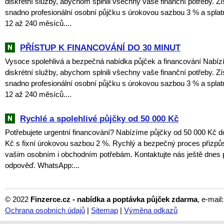
diskrétní služby, abychom splnili všechny vaše finanční potřeby. Zí
snadno profesionální osobní půjčku s úrokovou sazbou 3 % a spla
12 až 240 měsíců....
PŘÍSTUP K FINANCOVÁNÍ DO 30 MINUT
Vysoce spolehlivá a bezpečná nabídka půjček a financování Nabí
diskrétní služby, abychom splnili všechny vaše finanční potřeby. Zí
snadno profesionální osobní půjčku s úrokovou sazbou 3 % a spla
12 až 240 měsíců....
Rychlé a spolehlivé půjčky od 50 000 Kč
Potřebujete urgentní financování? Nabízíme půjčky od 50 000 Kč d
Kč s fixní úrokovou sazbou 2 %. Rychlý a bezpečný proces přiz
vašim osobním i obchodním potřebám. Kontaktujte nás ještě dnes 
odpověď. WhatsApp:...
© 2022
Finzerce.cz - nabídka a poptávka půjček zdarma
, e-mail
Ochrana osobních údajů
|
Sitemap
|
Výměna odkazů