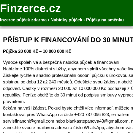
Finzerce.cz
Inzerce půjček zdarma
›
Nabídky půjček
›
Půjčky na směnku
PŘÍSTUP K FINANCOVÁNÍ DO 30 MINU
Půjčka 20 000 Kč – 10 000 000 Kč
Vysoce spolehlivá a bezpečná nabídka půjček a financování
Nabízíme 100% diskrétní služby, abychom splnili všechny vaše fin
Získejte rychle a snadno profesionální osobní půjčku s úrokovou s
splatnou po dobu 12 až 240 měsíců. Odešlete svou žádost a obdrž
odpověď. Částky v rozmezí 20 000 až 10 000 000 Kč pocházejí z
republiky. Peníze obdržíte do 30 minut od podpisu smlouvy vypr
právníkem.
čekám na vaši žádost. Pokud byste chtěli více informací, můžete 
kontaktovat přes WhatsApp na čísle +420 737 096 823, e-mailem
servisfinancni@gmail.com nebo blankastepanova43@gmail.com, 
zanechte svou e-mailovou adresu a číslo WhatsApp, abychom vás