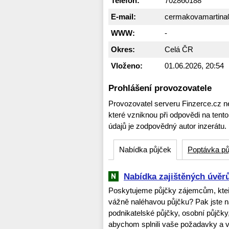
Telefon:
702860188
E-mail:
cermakovamartin
WWW:
-
Okres:
Celá ČR
Vloženo:
01.06.2026, 20:54
Prohlášení provozovatele
Provozovatel serveru Finzerce.cz n
které vzniknou při odpovědi na tent
údajů je zodpovědný autor inzerátu.
Nabídka půjček
Poptávka pů
Nabídka zajištěných úvěr
Poskytujeme půjčky zájemcům, kteří 
vážně naléhavou půjčku? Pak jste 
podnikatelské půjčky, osobní půjčky,
abychom splnili vaše požadavky a vyř