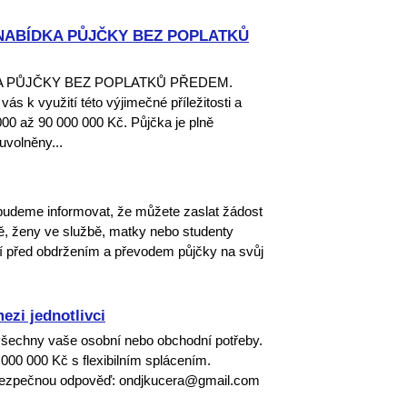
NABÍDKA PŮJČKY BEZ POPLATKŮ
A PŮJČKY BEZ POPLATKŮ PŘEDEM.
ás k využití této výjimečné příležitosti a
00 až 90 000 000 Kč. Půjčka je plně
uvolněny...
 budeme informovat, že můžete zaslat žádost
ě, ženy ve službě, matky nebo studenty
el musí před obdržením a převodem půjčky na svůj
ezi jednotlivci
 všechny vaše osobní nebo obchodní potřeby.
000 000 Kč s flexibilním splácením.
a bezpečnou odpověď: ondjkucera@gmail.com