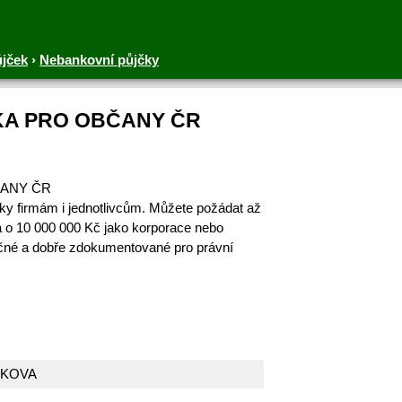
ůjček
›
Nebankovní půjčky
KA PRO OBČANY ČR
ČANY ČR
ky firmám i jednotlivcům. Můžete požádat až
 a o 10 000 000 Kč jako korporace nebo
ečné a dobře zdokumentované pro právní
AKOVA