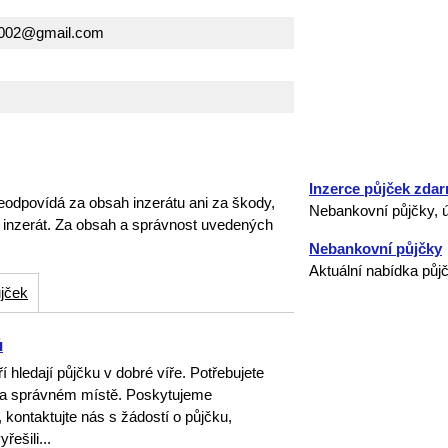
a002@gmail.com
Inzerce půjček zda
eodpovídá za obsah inzerátu ani za škody,
Nebankovní půjčky, ú
o inzerát. Za obsah a správnost uvedených
Nebankovní půjčky
Aktuální nabídka půj
jček
ů
hledají půjčku v dobré víře. Potřebujete
na správném místě. Poskytujeme
 kontaktujte nás s žádostí o půjčku,
ešili...