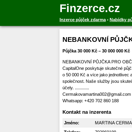
Finzerce.cz
Inzerce půjček zdarma
›
Nabídky p
NEBANKOVNÍ PŮJČ
Půjčka 30 000 Kč – 30 000 000 Kč
NEBANKOVNÍ PŮJČKA PRO OB
CapitalOne poskytuje skutečné půjč
o 50 000 Kč a více jako jednotlivec
společnost. Naše služby jsou skut
účely. ............
Cermakovamartina002@gmail.com
Whatsapp: +420 702 860 188
Kontakt na inzerenta
Jméno:
MARTINA CERM