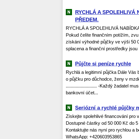
RYCHLÁ A SPOLEHLIVÁ 
PŘEDEM.
RYCHLÁ A SPOLEHLIVÁ NABÍDK
Pokud čelíte finančním potížím, zvu v
získání výhodné půjčky ve výši 50 0
splacena a finanční prostředky jsou 
Půjčte si peníze rychle
Rychlá a legitimní půjčka Dále Vás
o půjčku pro důchodce, ženy v mzd
......................... -Každý žadat
bankovní účet...
Seriózní a rychlé půjčky m
Získejte spolehlivé financování pro
Dostupné částky od 50 000 Kč do 5 
Kontaktujte nás nyní pro rychlou 
WhatsApp: +420603953865