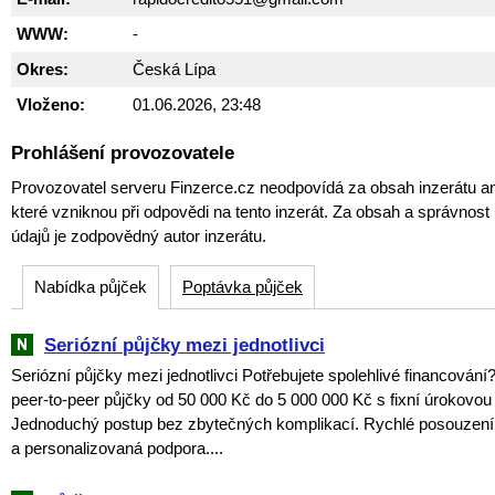
WWW:
-
Okres:
Česká Lípa
Vloženo:
01.06.2026, 23:48
Prohlášení provozovatele
Provozovatel serveru Finzerce.cz neodpovídá za obsah inzerátu an
které vzniknou při odpovědi na tento inzerát. Za obsah a správnos
údajů je zodpovědný autor inzerátu.
Nabídka půjček
Poptávka půjček
Seriózní půjčky mezi jednotlivci
Seriózní půjčky mezi jednotlivci Potřebujete spolehlivé financován
peer-to-peer půjčky od 50 000 Kč do 5 000 000 Kč s fixní úrokovo
Jednoduchý postup bez zbytečných komplikací. Rychlé posouzení 
a personalizovaná podpora....