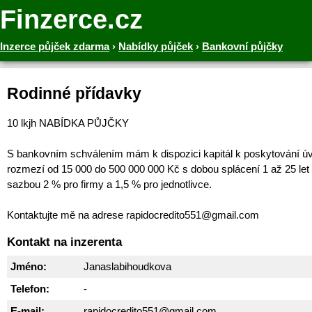
Finzerce.cz
Inzerce půjček zdarma
›
Nabídky půjček
›
Bankovní půjčky
Rodinné přídavky
10 lkjh NABÍDKA PŮJČKY
S bankovním schválením mám k dispozici kapitál k poskytování ú
rozmezí od 15 000 do 500 000 000 Kč s dobou splácení 1 až 25 let
sazbou 2 % pro firmy a 1,5 % pro jednotlivce.
Kontaktujte mě na adrese rapidocredito551@gmail.com
Kontakt na inzerenta
Jméno:
Janaslabihoudkova
Telefon:
-
E-mail:
rapidocredito551@gmail.com