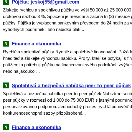
Půjčka: jeskoj55@gmail.com
Získejte rychlou a spolehlivou půjčku ve výši 50 000 až 25 000 000
úrokovou sazbou 3 %. Splácení je měsíční a začíná tři (3) měsíce 
půjčky. Půjčka je vyplacena bankovním převodem do 24 hodin za 
výhodných podmínek. Tato nabídka platí...
Finance a ekonomika
Rychlé a spolehlivé půjčky Rychlé a spolehlivé financování. Požáde
hned teď a získejte výhodnou nabídku. Pro ty, kteří se potýkají s fi
potížemi a potřebují půjčku na financování svého podnikání, zvýšen
nebo na jakoukoli...
Spolehlivá a bezpečná nabídka peer-to-peer půjček
Spolehlivá a bezpečná nabídka peer-to-peer půjček Nabízíme serió
peer půjčky v rozmezí od 1 000 do 75 000 EUR s jasnými podmín
personalizovanou podporou. Jednoduchý proces, rychlá odpověď d
konkurenceschopné sazby přizpůsobené...
Finance a ekonomika