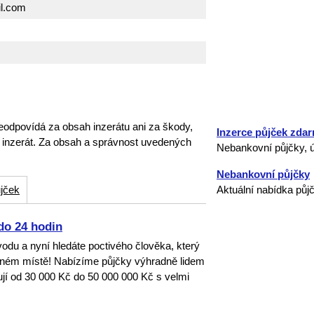
l.com
eodpovídá za obsah inzerátu ani za škody,
Inzerce půjček zda
o inzerát. Za obsah a správnost uvedených
Nebankovní půjčky, ú
Nebankovní půjčky
jček
Aktuální nabídka půj
do 24 hodin
dvodu a nyní hledáte poctivého člověka, který
ávném místě! Nabízíme půjčky výhradně lidem
ují od 30 000 Kč do 50 000 000 Kč s velmi