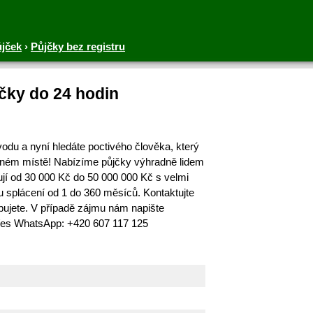
ůjček
›
Půjčky bez registru
jčky do 24 hodin
dvodu a nyní hledáte poctivého člověka, který
ávném místě! Nabízíme půjčky výhradně lidem
ují od 30 000 Kč do 50 000 000 Kč s velmi
 splácení od 1 do 360 měsíců. Kontaktujte
ebujete. V případě zájmu nám napište
es WhatsApp: +420 607 117 125