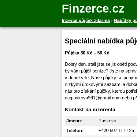
Finzerce.cz
Inzerce půjček zdarma
›
Nabídky p
Speciální nabídka pů
Půjčka 30 Kč – 50 Kč
Dobrý den, stali jste se již obětí po
by vám půjčil peníze? Jste na spr
v dobré víře. Naše půjčky se pohyb
nízkými úrokovými sazbami a dobou
nás pro získání půjčky, kterou potř
na:puskova991@gmail.com nebo př
Kontakt na inzerenta
Jméno:
Puskova
Telefon:
+420 607 117 125