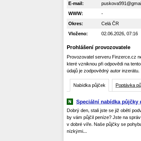
E-mail:
puskova991@gmai
WWW:
-
Okres:
Celá ČR
Vloženo:
02.06.2026, 07:16
Prohlášení provozovatele
Provozovatel serveru Finzerce.cz n
které vzniknou při odpovědi na tent
údajů je zodpovědný autor inzerátu.
Nabídka půjček
Poptávka pů
Speciální nabídka půjčky 
Dobrý den, stali jste se již obětí po
by vám půjčil peníze? Jste na spr
v dobré víře. Naše půjčky se pohyb
nízkými...