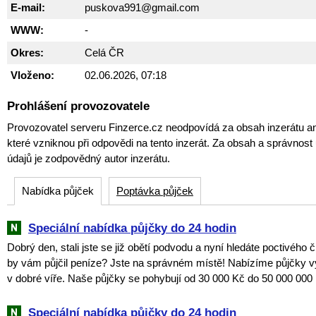
E-mail:
puskova991@gmail.com
WWW:
-
Okres:
Celá ČR
Vloženo:
02.06.2026, 07:18
Prohlášení provozovatele
Provozovatel serveru Finzerce.cz neodpovídá za obsah inzerátu an
které vzniknou při odpovědi na tento inzerát. Za obsah a správnos
údajů je zodpovědný autor inzerátu.
Nabídka půjček
Poptávka půjček
Speciální nabídka půjčky do 24 hodin
Dobrý den, stali jste se již obětí podvodu a nyní hledáte poctivého 
by vám půjčil peníze? Jste na správném místě! Nabízíme půjčky v
v dobré víře. Naše půjčky se pohybují od 30 000 Kč do 50 000 000 
Speciální nabídka půjčky do 24 hodin