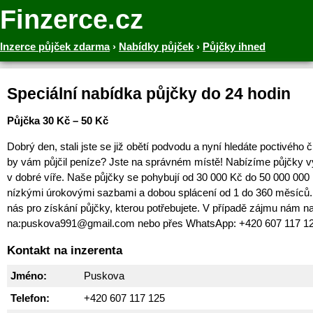
Finzerce.cz
Inzerce půjček zdarma
›
Nabídky půjček
›
Půjčky ihned
Speciální nabídka půjčky do 24 hodin
Půjčka 30 Kč – 50 Kč
Dobrý den, stali jste se již obětí podvodu a nyní hledáte poctivého 
by vám půjčil peníze? Jste na správném místě! Nabízíme půjčky v
v dobré víře. Naše půjčky se pohybují od 30 000 Kč do 50 000 000
nízkými úrokovými sazbami a dobou splácení od 1 do 360 měsíců. 
nás pro získání půjčky, kterou potřebujete. V případě zájmu nám na
na:puskova991@gmail.com nebo přes WhatsApp: +420 607 117 1
Kontakt na inzerenta
Jméno:
Puskova
Telefon:
+420 607 117 125