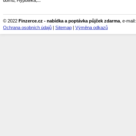
domu, Hypotéka,...
© 2022
Finzerce.cz - nabídka a poptávka půjček zdarma
, e-mail
Ochrana osobních údajů
|
Sitemap
|
Výměna odkazů