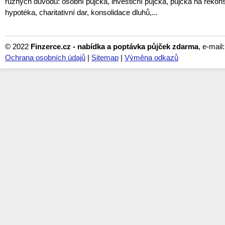
různých důvodů: osobní půjčka, investiční půjčka, půjčka na rekon
hypotéka, charitativní dar, konsolidace dluhů,...
© 2022
Finzerce.cz - nabídka a poptávka půjček zdarma
, e-mail
Ochrana osobních údajů
|
Sitemap
|
Výměna odkazů