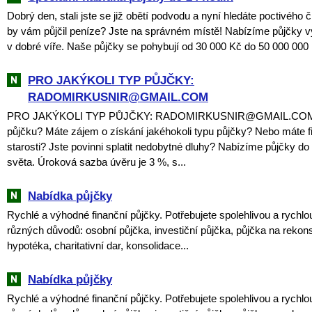
Dobrý den, stali jste se již obětí podvodu a nyní hledáte poctivého 
by vám půjčil peníze? Jste na správném místě! Nabízíme půjčky v
v dobré víře. Naše půjčky se pohybují od 30 000 Kč do 50 000 000 
PRO JAKÝKOLI TYP PŮJČKY:
RADOMIRKUSNIR@GMAIL.COM
PRO JAKÝKOLI TYP PŮJČKY: RADOMIRKUSNIR@GMAIL.COM P
půjčku? Máte zájem o získání jakéhokoli typu půjčky? Nebo máte f
starosti? Jste povinni splatit nedobytné dluhy? Nabízíme půjčky do k
světa. Úroková sazba úvěru je 3 %, s...
Nabídka půjčky
Rychlé a výhodné finanční půjčky. Potřebujete spolehlivou a rychlo
různých důvodů: osobní půjčka, investiční půjčka, půjčka na rekon
hypotéka, charitativní dar, konsolidace...
Nabídka půjčky
Rychlé a výhodné finanční půjčky. Potřebujete spolehlivou a rychlo