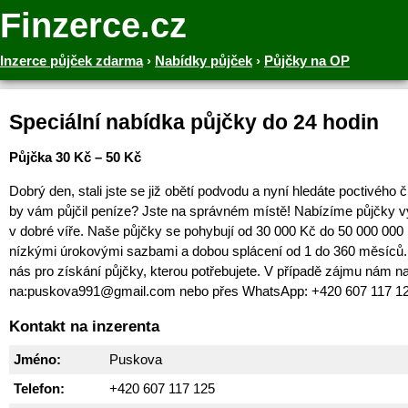
Finzerce.cz
Inzerce půjček zdarma
›
Nabídky půjček
›
Půjčky na OP
Speciální nabídka půjčky do 24 hodin
Půjčka 30 Kč – 50 Kč
Dobrý den, stali jste se již obětí podvodu a nyní hledáte poctivého 
by vám půjčil peníze? Jste na správném místě! Nabízíme půjčky v
v dobré víře. Naše půjčky se pohybují od 30 000 Kč do 50 000 000
nízkými úrokovými sazbami a dobou splácení od 1 do 360 měsíců. 
nás pro získání půjčky, kterou potřebujete. V případě zájmu nám na
na:puskova991@gmail.com nebo přes WhatsApp: +420 607 117 1
Kontakt na inzerenta
Jméno:
Puskova
Telefon:
+420 607 117 125