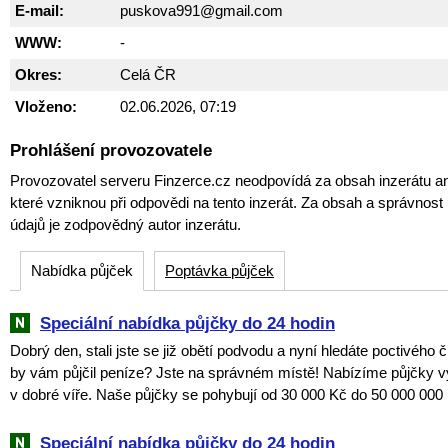
E-mail:
puskova991@gmail.com
WWW:
-
Okres:
Celá ČR
Vloženo:
02.06.2026, 07:19
Prohlášení provozovatele
Provozovatel serveru Finzerce.cz neodpovídá za obsah inzerátu an
které vzniknou při odpovědi na tento inzerát. Za obsah a správnos
údajů je zodpovědný autor inzerátu.
Nabídka půjček
Poptávka půjček
Speciální nabídka půjčky do 24 hodin
Dobrý den, stali jste se již obětí podvodu a nyní hledáte poctivého 
by vám půjčil peníze? Jste na správném místě! Nabízíme půjčky v
v dobré víře. Naše půjčky se pohybují od 30 000 Kč do 50 000 000 
Speciální nabídka půjčky do 24 hodin