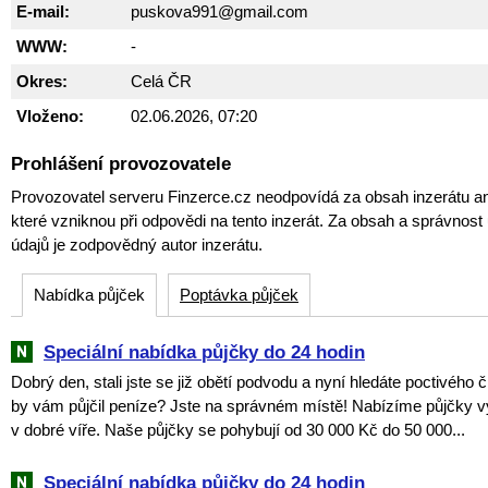
E-mail:
puskova991@gmail.com
WWW:
-
Okres:
Celá ČR
Vloženo:
02.06.2026, 07:20
Prohlášení provozovatele
Provozovatel serveru Finzerce.cz neodpovídá za obsah inzerátu an
které vzniknou při odpovědi na tento inzerát. Za obsah a správnos
údajů je zodpovědný autor inzerátu.
Nabídka půjček
Poptávka půjček
Speciální nabídka půjčky do 24 hodin
Dobrý den, stali jste se již obětí podvodu a nyní hledáte poctivého 
by vám půjčil peníze? Jste na správném místě! Nabízíme půjčky v
v dobré víře. Naše půjčky se pohybují od 30 000 Kč do 50 000...
Speciální nabídka půjčky do 24 hodin