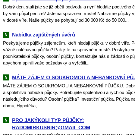
Dobrý den, stali jste se již obětí podvodu a nyní hledáte poctivého 
by vám půjčil peníze? Jste na správném místě! Nabízíme půjčky v
v dobré víře. Naše půjčky se pohybují od 30 000 Kč do 50 000...
Nabídka zajištěných úvěrů
Poskytujeme půjčky zájemcům, kteří hledají půjčku v dobré víře. P
vážně naléhavou půjčku? Pak jste na správném místě. Poskytuje
podnikatelské půjčky, osobní půjčky, kontaktujte nás s žádostí o pů
abychom splnili vaše požadavky a vyřešili...
MÁTE ZÁJEM O SOUKROMOU A NEBANKOVNÍ PŮ
MÁTE ZÁJEM O SOUKROMOU A NEBANKOVNÍ PŮJČKU. Dobrý 
a spolehlivá nabídka půjčky. Potřebujete spolehlivou a rychlou půjč
následujícího důvodu? Osobní půjčka? Investiční půjčka, Půjčka na
domu, Hypotéka,...
PRO JAKÝKOLI TYP PŮJČKY:
RADOMIRKUSNIR@GMAIL.COM