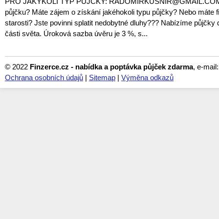
PRO JAKÝKOLI TYP PŮJČKY: RADOMIRKUSNIR@GMAIL.COM P
půjčku? Máte zájem o získání jakéhokoli typu půjčky? Nebo máte f
starosti? Jste povinni splatit nedobytné dluhy??? Nabízíme půjčky d
části světa. Úroková sazba úvěru je 3 %, s...
© 2022
Finzerce.cz - nabídka a poptávka půjček zdarma
, e-mail
Ochrana osobních údajů
|
Sitemap
|
Výměna odkazů