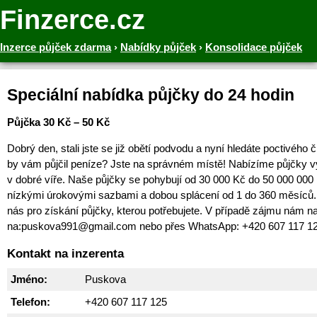
Finzerce.cz
Inzerce půjček zdarma
›
Nabídky půjček
›
Konsolidace půjček
Speciální nabídka půjčky do 24 hodin
Půjčka 30 Kč – 50 Kč
Dobrý den, stali jste se již obětí podvodu a nyní hledáte poctivého 
by vám půjčil peníze? Jste na správném místě! Nabízíme půjčky v
v dobré víře. Naše půjčky se pohybují od 30 000 Kč do 50 000 000
nízkými úrokovými sazbami a dobou splácení od 1 do 360 měsíců. 
nás pro získání půjčky, kterou potřebujete. V případě zájmu nám na
na:puskova991@gmail.com nebo přes WhatsApp: +420 607 117 1
Kontakt na inzerenta
Jméno:
Puskova
Telefon:
+420 607 117 125