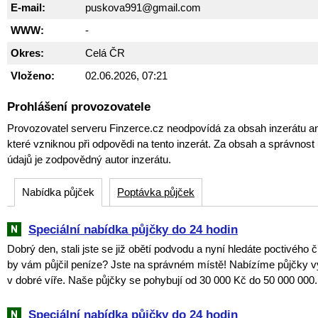
E-mail:
puskova991@gmail.com
WWW:
-
Okres:
Celá ČR
Vloženo:
02.06.2026, 07:21
Prohlášení provozovatele
Provozovatel serveru Finzerce.cz neodpovídá za obsah inzerátu an
které vzniknou při odpovědi na tento inzerát. Za obsah a správnos
údajů je zodpovědný autor inzerátu.
Nabídka půjček
Poptávka půjček
Speciální nabídka půjčky do 24 hodin
Dobrý den, stali jste se již obětí podvodu a nyní hledáte poctivého 
by vám půjčil peníze? Jste na správném místě! Nabízíme půjčky v
v dobré víře. Naše půjčky se pohybují od 30 000 Kč do 50 000 000.
Speciální nabídka půjčky do 24 hodin