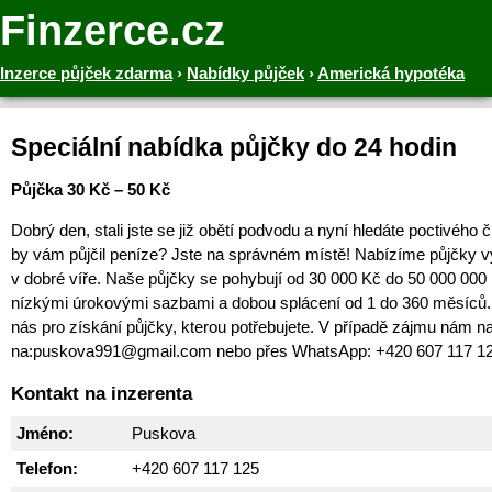
Finzerce.cz
Inzerce půjček zdarma
›
Nabídky půjček
›
Americká hypotéka
Speciální nabídka půjčky do 24 hodin
Půjčka 30 Kč – 50 Kč
Dobrý den, stali jste se již obětí podvodu a nyní hledáte poctivého 
by vám půjčil peníze? Jste na správném místě! Nabízíme půjčky v
v dobré víře. Naše půjčky se pohybují od 30 000 Kč do 50 000 000
nízkými úrokovými sazbami a dobou splácení od 1 do 360 měsíců. 
nás pro získání půjčky, kterou potřebujete. V případě zájmu nám na
na:puskova991@gmail.com nebo přes WhatsApp: +420 607 117 1
Kontakt na inzerenta
Jméno:
Puskova
Telefon:
+420 607 117 125