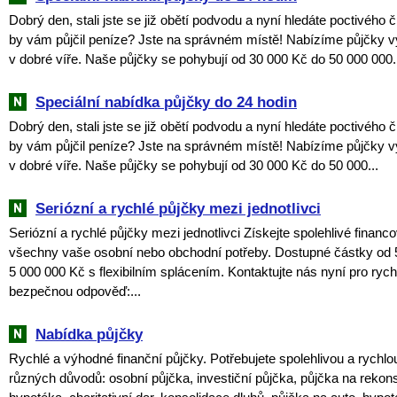
Dobrý den, stali jste se již obětí podvodu a nyní hledáte poctivého 
by vám půjčil peníze? Jste na správném místě! Nabízíme půjčky v
v dobré víře. Naše půjčky se pohybují od 30 000 Kč do 50 000 000.
Speciální nabídka půjčky do 24 hodin
Dobrý den, stali jste se již obětí podvodu a nyní hledáte poctivého 
by vám půjčil peníze? Jste na správném místě! Nabízíme půjčky v
v dobré víře. Naše půjčky se pohybují od 30 000 Kč do 50 000...
Seriózní a rychlé půjčky mezi jednotlivci
Seriózní a rychlé půjčky mezi jednotlivci Získejte spolehlivé financ
všechny vaše osobní nebo obchodní potřeby. Dostupné částky od 
5 000 000 Kč s flexibilním splácením. Kontaktujte nás nyní pro rych
bezpečnou odpověď:...
Nabídka půjčky
Rychlé a výhodné finanční půjčky. Potřebujete spolehlivou a rychlo
různých důvodů: osobní půjčka, investiční půjčka, půjčka na rekon