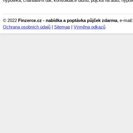
hypotéka, charitativní dar, konsolidace dluhů, půjčka na auto, hypot
© 2022
Finzerce.cz - nabídka a poptávka půjček zdarma
, e-mail
Ochrana osobních údajů
|
Sitemap
|
Výměna odkazů