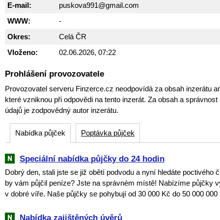
E-mail:
puskova991@gmail.com
WWW:
-
Okres:
Celá ČR
Vloženo:
02.06.2026, 07:22
Prohlášení provozovatele
Provozovatel serveru Finzerce.cz neodpovídá za obsah inzerátu an
které vzniknou při odpovědi na tento inzerát. Za obsah a správnos
údajů je zodpovědný autor inzerátu.
Nabídka půjček
Poptávka půjček
Speciální nabídka půjčky do 24 hodin
Dobrý den, stali jste se již obětí podvodu a nyní hledáte poctivého 
by vám půjčil peníze? Jste na správném místě! Nabízíme půjčky v
v dobré víře. Naše půjčky se pohybují od 30 000 Kč do 50 000 000 
Nabídka zajištěných úvěrů