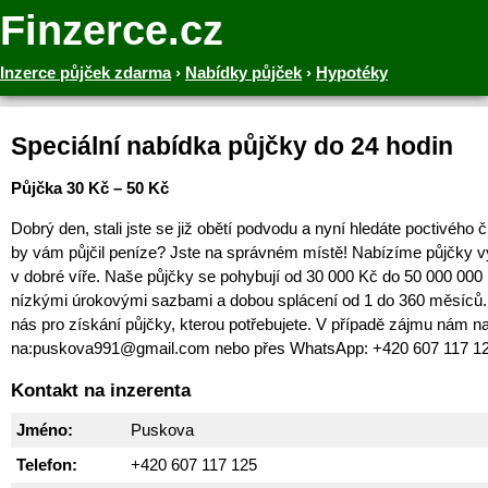
Finzerce.cz
Inzerce půjček zdarma
›
Nabídky půjček
›
Hypotéky
Speciální nabídka půjčky do 24 hodin
Půjčka 30 Kč – 50 Kč
Dobrý den, stali jste se již obětí podvodu a nyní hledáte poctivého 
by vám půjčil peníze? Jste na správném místě! Nabízíme půjčky v
v dobré víře. Naše půjčky se pohybují od 30 000 Kč do 50 000 000
nízkými úrokovými sazbami a dobou splácení od 1 do 360 měsíců. 
nás pro získání půjčky, kterou potřebujete. V případě zájmu nám na
na:puskova991@gmail.com nebo přes WhatsApp: +420 607 117 1
Kontakt na inzerenta
Jméno:
Puskova
Telefon:
+420 607 117 125