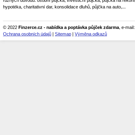
různých důvodů: osobní půjčka, investiční půjčka, půjčka na rekon
hypotéka, charitativní dar, konsolidace dluhů, půjčka na auto,...
© 2022
Finzerce.cz - nabídka a poptávka půjček zdarma
, e-mail
Ochrana osobních údajů
|
Sitemap
|
Výměna odkazů