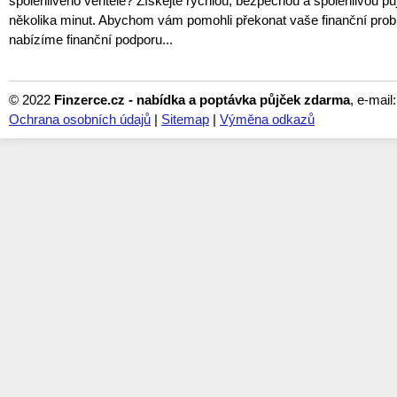
spolehlivého věřitele? Získejte rychlou, bezpečnou a spolehlivou 
několika minut. Abychom vám pomohli překonat vaše finanční prob
nabízíme finanční podporu...
© 2022
Finzerce.cz - nabídka a poptávka půjček zdarma
, e-mail
Ochrana osobních údajů
|
Sitemap
|
Výměna odkazů