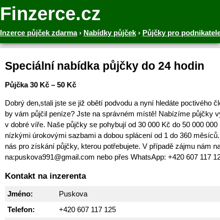
Finzerce.cz
Inzerce půjček zdarma
›
Nabídky půjček
›
Půjčky pro podnikatel
Speciální nabídka půjčky do 24 hodin
Půjčka 30 Kč – 50 Kč
Dobrý den,stali jste se již obětí podvodu a nyní hledáte poctivého č
by vám půjčil peníze? Jste na správném místě! Nabízíme půjčky v
v dobré víře. Naše půjčky se pohybují od 30 000 Kč do 50 000 000
nízkými úrokovými sazbami a dobou splácení od 1 do 360 měsíců. 
nás pro získání půjčky, kterou potřebujete. V případě zájmu nám na
na:puskova991@gmail.com nebo přes WhatsApp: +420 607 117 1
Kontakt na inzerenta
Jméno:
Puskova
Telefon:
+420 607 117 125