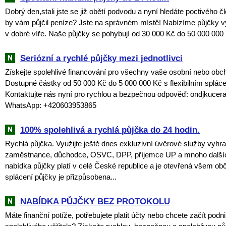
Dobrý den,stali jste se již obětí podvodu a nyní hledáte poctivého č
by vám půjčil peníze? Jste na správném místě! Nabízíme půjčky v
v dobré víře. Naše půjčky se pohybují od 30 000 Kč do 50 000 000 
Seriózní a rychlé půjčky mezi jednotlivci
Získejte spolehlivé financování pro všechny vaše osobní nebo obch
Dostupné částky od 50 000 Kč do 5 000 000 Kč s flexibilním splác
Kontaktujte nás nyní pro rychlou a bezpečnou odpověď: ondjkuce
WhatsApp: +420603953865
100% spolehlivá a rychlá půjčka do 24 hodin.
Rychlá půjčka. Využijte ještě dnes exkluzivní úvěrové služby vyhr
zaměstnance, důchodce, OSVC, DPP, příjemce UP a mnoho dalšíc
nabídka půjčky platí v celé České republice a je otevřená všem o
splácení půjčky je přizpůsobena...
NABÍDKA PŮJČKY BEZ PROTOKOLU
Máte finanční potíže, potřebujete platit účty nebo chcete začít podni