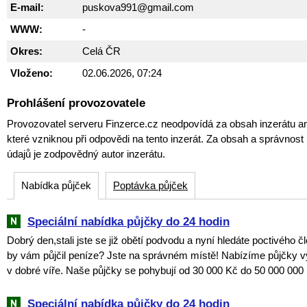
E-mail:
puskova991@gmail.com
WWW:
-
Okres:
Celá ČR
Vloženo:
02.06.2026, 07:24
Prohlášení provozovatele
Provozovatel serveru Finzerce.cz neodpovídá za obsah inzerátu an
které vzniknou při odpovědi na tento inzerát. Za obsah a správnos
údajů je zodpovědný autor inzerátu.
Nabídka půjček
Poptávka půjček
Speciální nabídka půjčky do 24 hodin
Dobrý den,stali jste se již obětí podvodu a nyní hledáte poctivého č
by vám půjčil peníze? Jste na správném místě! Nabízíme půjčky v
v dobré víře. Naše půjčky se pohybují od 30 000 Kč do 50 000 000 
Speciální nabídka půjčky do 24 hodin