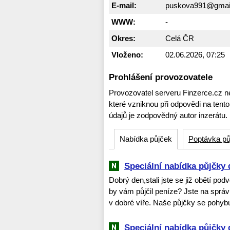
E-mail:
puskova991@gmai
WWW:
-
Okres:
Celá ČR
Vloženo:
02.06.2026, 07:25
Prohlášení provozovatele
Provozovatel serveru Finzerce.cz n
které vzniknou při odpovědi na tent
údajů je zodpovědný autor inzerátu.
Nabídka půjček
Poptávka pů
Speciální nabídka půjčky 
Dobrý den,stali jste se již obětí po
by vám půjčil peníze? Jste na spr
v dobré víře. Naše půjčky se pohybu
Speciální nabídka půjčky 