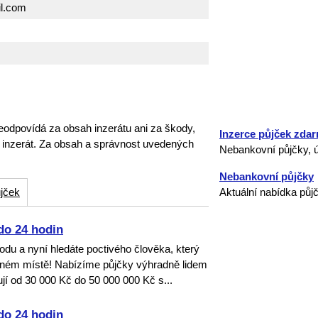
l.com
eodpovídá za obsah inzerátu ani za škody,
Inzerce půjček zda
o inzerát. Za obsah a správnost uvedených
Nebankovní půjčky, ú
Nebankovní půjčky
jček
Aktuální nabídka půj
do 24 hodin
dvodu a nyní hledáte poctivého člověka, který
ávném místě! Nabízíme půjčky výhradně lidem
jí od 30 000 Kč do 50 000 000 Kč s...
do 24 hodin