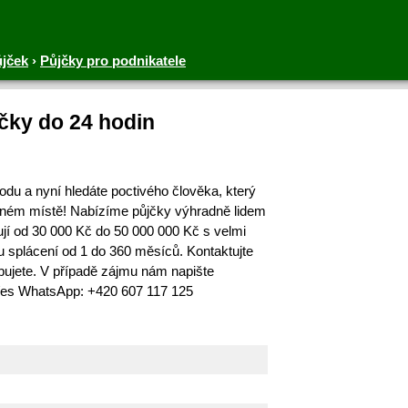
ůjček
›
Půjčky pro podnikatele
jčky do 24 hodin
dvodu a nyní hledáte poctivého člověka, který
ávném místě! Nabízíme půjčky výhradně lidem
ují od 30 000 Kč do 50 000 000 Kč s velmi
 splácení od 1 do 360 měsíců. Kontaktujte
ebujete. V případě zájmu nám napište
es WhatsApp: +420 607 117 125