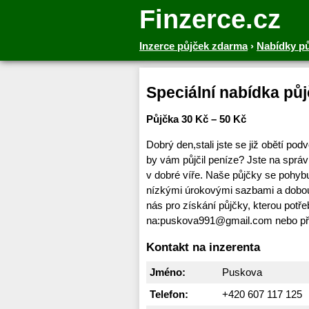
Finzerce.cz
Inzerce půjček zdarma
›
Nabídky p
Speciální nabídka pů
Půjčka 30 Kč – 50 Kč
Dobrý den,stali jste se již obětí po
by vám půjčil peníze? Jste na spr
v dobré víře. Naše půjčky se pohyb
nízkými úrokovými sazbami a dobou
nás pro získání půjčky, kterou potř
na:puskova991@gmail.com nebo př
Kontakt na inzerenta
Jméno:
Puskova
Telefon:
+420 607 117 125