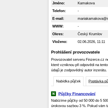
Jméno:
Kamakova
Telefon:
-
E-mail:
mariakamakova@
WWW:
-
Okres:
Český Krumlov
Vloženo:
02.06.2026, 11:11
Prohlášení provozovatele
Provozovatel serveru Finzerce.cz n
které vzniknou při odpovědi na tent
údajů je zodpovědný autor inzerátu.
Nabídka půjček
Poptávka pů
Půjčky Financování
Nabízíme půjčky od 50 000 do 5 500 0
úrokovou sazbou 3 %. Pokud vám ta