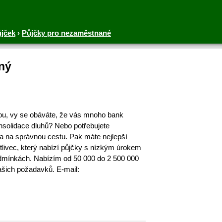
ůjček
›
Půjčky pro nezaměstnané
ný
ou, vy se obáváte, že vás mnoho bank
nsolidace dluhů? Nebo potřebujete
ila na správnou cestu. Pak máte nejlepší
otlivec, který nabízí půjčky s nízkým úrokem
odmínkách. Nabízím od 50 000 do 2 500 000
ašich požadavků. E-mail: