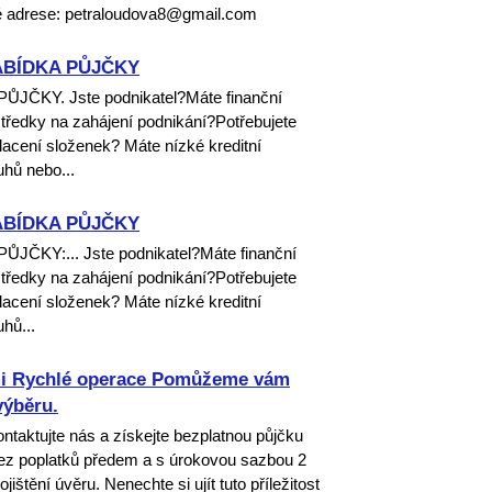
vé adrese: petraloudova8@gmail.com
ABÍDKA PŮJČKY
KY. Jste podnikatel?Máte finanční
středky na zahájení podnikání?Potřebujete
lacení složenek? Máte nízké kreditní
uhů nebo...
ABÍDKA PŮJČKY
KY:... Jste podnikatel?Máte finanční
středky na zahájení podnikání?Potřebujete
lacení složenek? Máte nízké kreditní
hů...
ami Rychlé operace Pomůžeme vám
výběru.
ntaktujte nás a získejte bezplatnou půjčku
bez poplatků předem a s úrokovou sazbou 2
štění úvěru. Nenechte si ujít tuto příležitost