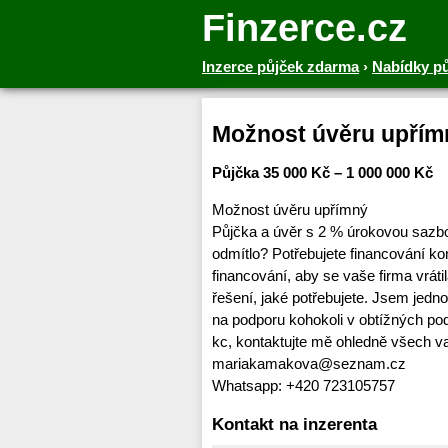
Finzerce.cz
Inzerce půjček zdarma
›
Nabídky p
Možnost úvěru upřím
Půjčka 35 000 Kč – 1 000 000 Kč
Možnost úvěru upřímný
Půjčka a úvěr s 2 % úrokovou sazb
odmítlo? Potřebujete financování ko
financování, aby se vaše firma vrát
řešení, jaké potřebujete. Jsem jedn
na podporu kohokoli v obtížných p
kc, kontaktujte mě ohledně všech v
mariakamakova@seznam.cz
Whatsapp: +420 723105757
Kontakt na inzerenta