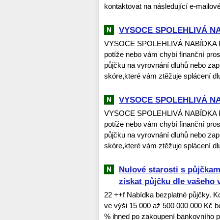
kontaktovat na následující e-mailo
VYSOCE SPOLEHLIVÁ N
VYSOCE SPOLEHLIVÁ NABÍDKA PŮJČ
potíže nebo vám chybí finanční pro
půjčku na vyrovnání dluhů nebo zap
skóre,které vám ztěžuje splácení dl
VYSOCE SPOLEHLIVÁ N
VYSOCE SPOLEHLIVÁ NABÍDKA PŮJČ
potíže nebo vám chybí finanční pro
půjčku na vyrovnání dluhů nebo zap
skóre,které vám ztěžuje splácení dlu
Nulové starosti s půjčk
získat půjčku dle vašeho 
22 ++f Nabídka bezplatné půjčky. Ko
ve výši 15 000 až 500 000 000 Kč 
% ihned po zakoupení bankovního poji