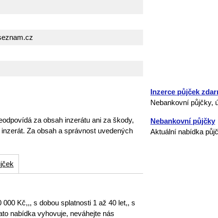
seznam.cz
Inzerce půjček zda
Nebankovní půjčky, ú
eodpovídá za obsah inzerátu ani za škody,
Nebankovní půjčky
o inzerát. Za obsah a správnost uvedených
Aktuální nabídka půj
jček
00 Kč,,, s dobou splatnosti 1 až 40 let,, s
to nabídka vyhovuje, neváhejte nás