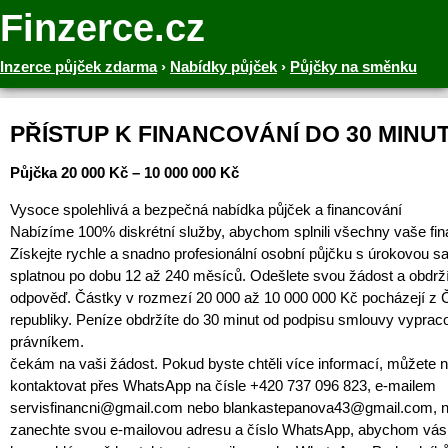
Finzerce.cz
Inzerce půjček zdarma
›
Nabídky půjček
›
Půjčky na směnku
PŘÍSTUP K FINANCOVÁNÍ DO 30 MINU
Půjčka 20 000 Kč – 10 000 000 Kč
Vysoce spolehlivá a bezpečná nabídka půjček a financování
Nabízíme 100% diskrétní služby, abychom splnili všechny vaše fin
Získejte rychle a snadno profesionální osobní půjčku s úrokovou s
splatnou po dobu 12 až 240 měsíců. Odešlete svou žádost a obdrž
odpověď. Částky v rozmezí 20 000 až 10 000 000 Kč pocházejí z
republiky. Peníze obdržíte do 30 minut od podpisu smlouvy vypr
právníkem.
čekám na vaši žádost. Pokud byste chtěli více informací, můžete 
kontaktovat přes WhatsApp na čísle +420 737 096 823, e-mailem
servisfinancni@gmail.com nebo blankastepanova43@gmail.com, 
zanechte svou e-mailovou adresu a číslo WhatsApp, abychom vás