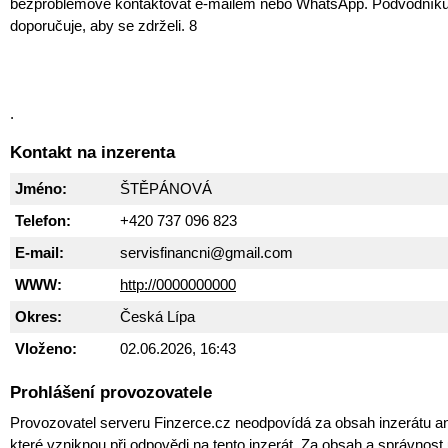
bezproblémově kontaktovat e-mailem nebo WhatsApp. Podvodník
doporučuje, aby se zdrželi. 8
.
Kontakt na inzerenta
Jméno:
ŠTĚPÁNOVÁ
Telefon:
+420 737 096 823
E-mail:
servisfinancni@gmail.com
WWW:
http://0000000000
Okres:
Česká Lípa
Vloženo:
02.06.2026, 16:43
Prohlášení provozovatele
Provozovatel serveru Finzerce.cz neodpovídá za obsah inzerátu an
které vzniknou při odpovědi na tento inzerát. Za obsah a správnos