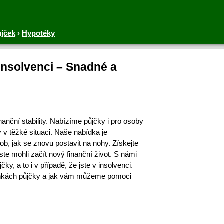
ůjček
›
Hypotéky
 insolvenci – Snadné a
anční stability. Nabízíme půjčky i pro osoby
y v těžké situaci. Naše nabídka je
ob, jak se znovu postavit na nohy. Získejte
te mohli začít nový finanční život. S námi
y, a to i v případě, že jste v insolvenci.
mínkách půjčky a jak vám můžeme pomoci