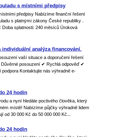
ouladu s místními předpisy
místními předpisy Nabízíme finanční řešení
ouladu s platnými zákony České republiky .
č Doba splatnosti: 240 měsíců Úroková
 individuální analýza financování.
osouzení vaší situace a doporučení řešení
✔ Důvěrné posouzení ✔ Rychlá odpověď ✔
ní podpora Kontaktujte nás výhradně e-
do 24 hodin
dvodu a nyní hledáte poctivého člověka, který
ávném místě! Nabízíme půjčky výhradně lidem
jí od 30 000 Kč do 50 000 000 Kč...
do 24 hodin