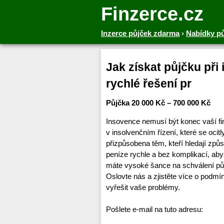
Finzerce.cz
Inzerce půjček zdarma
›
Nabídky p
Jak získat půjčku při
rychlé řešení pr
Půjčka 20 000 Kč – 700 000 Kč
Insovence nemusí být konec vaší fin
v insolvenčním řízení, které se ocitl
přizpůsobena těm, kteří hledají způs
peníze rychle a bez komplikací, abys
máte vysoké šance na schválení půjčk
Oslovte nás a zjistěte více o pod
vyřešit vaše problémy.
Pošlete e-mail na tuto adresu: