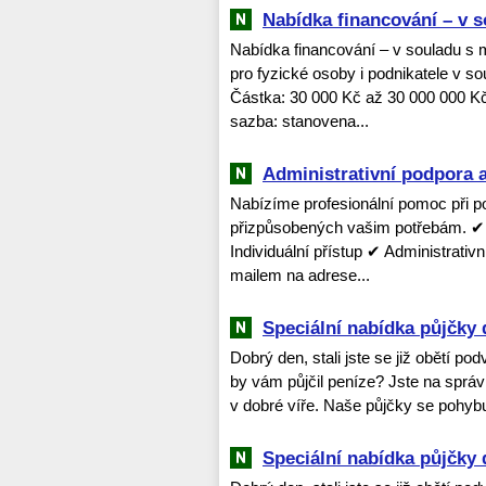
Nabídka financování – v s
Nabídka financování – v souladu s 
pro fyzické osoby i podnikatele v s
Částka: 30 000 Kč až 30 000 000 K
sazba: stanovena...
Administrativní podpora a
Nabízíme profesionální pomoc při p
přizpůsobených vašim potřebám. 
Individuální přístup ✔ Administrativ
mailem na adrese...
Speciální nabídka půjčky 
Dobrý den, stali jste se již obětí po
by vám půjčil peníze? Jste na spr
v dobré víře. Naše půjčky se pohybu
Speciální nabídka půjčky 