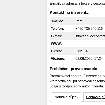
E-mailová adresa: infoxservicecon
Kontakt na inzerenta
Jméno:
Petr
Telefon:
+420 735 546 116
E-mail:
infoxserviceconta
WWW:
-
Okres:
Celá ČR
Vloženo:
02.06.2026, 17:24
Prohlášení provozovatele
Provozovatel serveru Finzerce.cz n
které vzniknou při odpovědi na tent
údajů je zodpovědný autor inzerátu.
Nabídka půjček
Poptávka pů