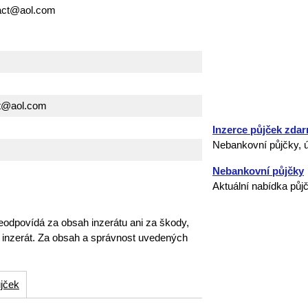
tact@aol.com
ct@aol.com
Inzerce půjček zda
Nebankovní půjčky, ú
Nebankovní půjčky
Aktuální nabídka půj
eodpovídá za obsah inzerátu ani za škody,
o inzerát. Za obsah a správnost uvedených
jček