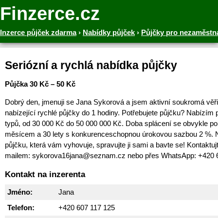
Finzerce.cz
Inzerce půjček zdarma
›
Nabídky půjček
›
Půjčky pro nezaměstn
Seriózní a rychlá nabídka půjčky
Půjčka 30 Kč – 50 Kč
Dobrý den, jmenuji se Jana Sykorová a jsem aktivní soukromá věři
nabízející rychlé půjčky do 1 hodiny. Potřebujete půjčku? Nabízím
typů, od 30 000 Kč do 50 000 000 Kč. Doba splácení se obvykle p
měsícem a 30 lety s konkurenceschopnou úrokovou sazbou 2 %. N
půjčku, která vám vyhovuje, spravujte ji sami a bavte se! Kontaktuj
mailem: sykorova16jana@seznam.cz nebo přes WhatsApp: +420 
Kontakt na inzerenta
Jméno:
Jana
Telefon:
+420 607 117 125