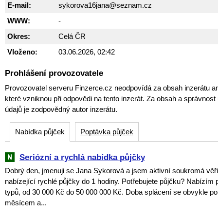
E-mail:
sykorova16jana@seznam.cz
WWW:
-
Okres:
Celá ČR
Vloženo:
03.06.2026, 02:42
Prohlášení provozovatele
Provozovatel serveru Finzerce.cz neodpovídá za obsah inzerátu an
které vzniknou při odpovědi na tento inzerát. Za obsah a správnos
údajů je zodpovědný autor inzerátu.
Nabídka půjček
Poptávka půjček
Seriózní a rychlá nabídka půjčky
Dobrý den, jmenuji se Jana Sykorová a jsem aktivní soukromá věři
nabízející rychlé půjčky do 1 hodiny. Potřebujete půjčku? Nabízím
typů, od 30 000 Kč do 50 000 000 Kč. Doba splácení se obvykle p
měsícem a...