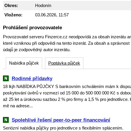
Okres:
Hodonín
Vloženo:
03.06.2026, 11:57
Prohlášení provozovatele
Provozovatel serveru Finzerce.cz neodpovídá za obsah inzerátu an
které vzniknou při odpovědi na tento inzerát. Za obsah a správnos
údajů je zodpovědný autor inzerátu.
Nabídka půjček
Poptávka půjček
Rodinné přídavky
18 lkjh NABÍDKA PŮJČKY S bankovním schválením mám k dispozic
poskytování úvěrů v rozmezí od 15 000 do 500 000 000 Kč s dobou
až 25 let a úrokovou sazbou 2 % pro firmy a 1,5 % pro jednotlivce. 
mě na adrese...
Spolehlivé řešení peer-to-peer financování
Seriózní nabídka půjčky pro jednotlivce s flexibilním splácením.