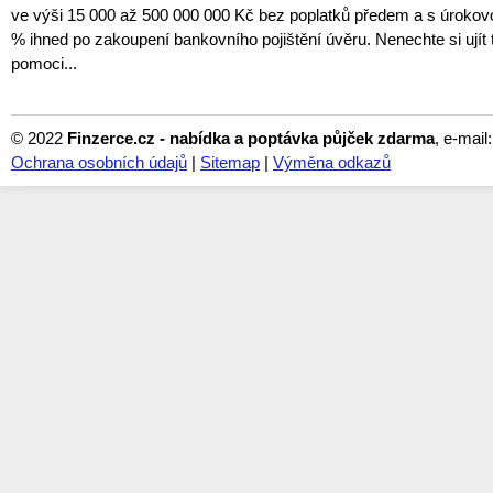
ve výši 15 000 až 500 000 000 Kč bez poplatků předem a s úroko
% ihned po zakoupení bankovního pojištění úvěru. Nenechte si ujít tu
pomoci...
© 2022
Finzerce.cz - nabídka a poptávka půjček zdarma
, e-mail
Ochrana osobních údajů
|
Sitemap
|
Výměna odkazů