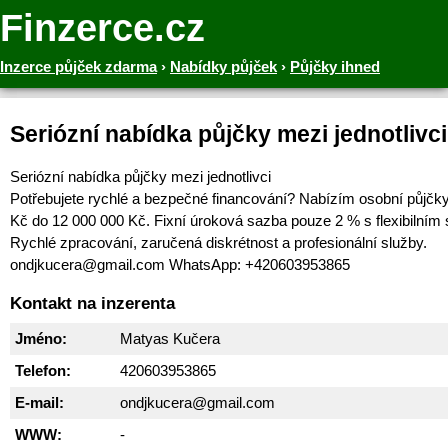
Finzerce.cz
Inzerce půjček zdarma
›
Nabídky půjček
›
Půjčky ihned
Seriózní nabídka půjčky mezi jednotlivci
Seriózní nabídka půjčky mezi jednotlivci
Potřebujete rychlé a bezpečné financování? Nabízím osobní půjčk
Kč do 12 000 000 Kč. Fixní úroková sazba pouze 2 % s flexibilním
Rychlé zpracování, zaručená diskrétnost a profesionální služby.
ondjkucera@gmail.com WhatsApp: +420603953865
Kontakt na inzerenta
Jméno:
Matyas Kučera
Telefon:
420603953865
E-mail:
ondjkucera@gmail.com
WWW:
-